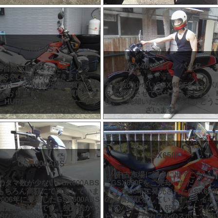
M250S
GSX400FSインパルス
00台限定販売されたヨシムラ
50Sをご売却いただきました。
クボーイではM250Sの買取を強
タマ数の少ないGSX400FSインパ
ております。 M250S買取にあ
スを買取させていただきました。 
、HURRICANE（ハリケーン）
様、ご売却いただき、ありがとう
などのカスタムパ
ざいます。
GSX650F
GSR600ABS
中古市場に滅多に出てこない
のタマ数が少ないGSR600ABS
GSX650Fをご売却いただきまし
もちろん高額にて買取していま
た！2008年に発売されたGSX650
006年に登場したGSR600ABS
の高価買取をしています。ネイキ
価査定実施中です。独創的かつ
ドのバンディット650をベースに
的なスタイルのスポーツネイキ
られた、フルカウルのスポーツツ