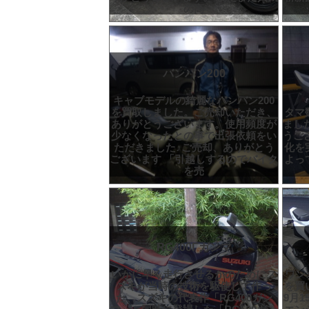
の高
バンバン200
キャブモデルの綺麗なバンバン200
を買取しました。ご売却いただき、
タマ
ありがとうございます。使用頻度が
まし
少なくなったとの事で出張依頼をい
うござ
ただきました♪ご売却、ありがとう
化を
ございます 「引越しするのでバイク
よっ
を売
RG400Γガンマ
いかに早く走行させるかのためにス
ワン
ズキが当時の技術を駆使して作っ
を買
た、スズキの代表作「RG400ガン
9月1