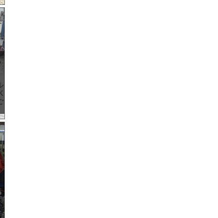
ル
K
ご
F
ッ
作
ア