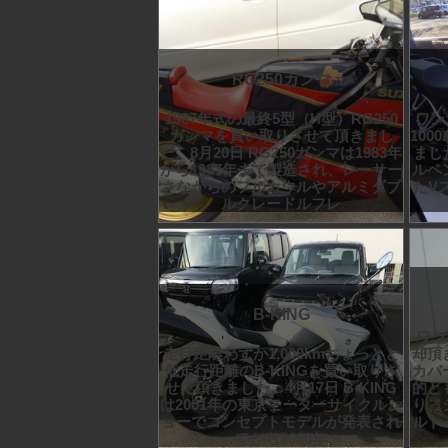
RG250ガンマ
1987年式の最終5型（H型）RG250
ワン
ガンマを買い取りさせて頂きまし
10
た。8月20日 RG250ガンマは1983年
まし
から1987年まで製造され、レーサー
ルペ
さながらのフルカウルやアルミダブ
たV
ルクレードルフレ
B-KING
ワン
走行距離わずか1,000kmちょっとと
却頂
低走行距離のB-KINGを買い取りさ
カバ
せて頂きました。4月17日 B-KING
的と
は2001年の東京モーターサイクルシ
り、
ョーでコンセプトモデルが発表され
ルト
てから2008年