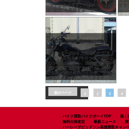
マ」。同時に登場した「RG500ガン
エン
マ」があります。Γはギリシャ語
イタ
で“栄光”を意味する「ゲライロ」の
マローダー250
マローダー250をご売却いただきま
した。こちらのマローダー250は
2011年式のモデル。国内では2000年
に販売終了となりましたが、海外で
は生産が続けられごく少数、逆輸入
車として日本に入ってきます。ご
前のページ
1
2
3
4
バイク買取バイクボーイTOP
高く
無料出張査定
最新ニュース
買
ハーレーダビッドソン高価買取キャン