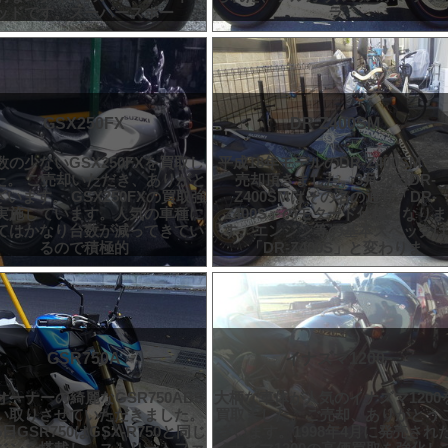
ッドです。スーパースポー
ラ
GSX250FX
DR-Z400SM
数の少ないGSX250FXを買取し
平成18年モデルのDR-Z400SMを
た。 ご売却いただき、ありがと
売却頂きました。3月28日DR-
います。 GSX250FXの買取強
Z400SMはその名の通り「DR-
実施しています。人気の車種に
Z400S」のモタード仕様となりま
てはかなり台数が減ってきてい
す。エンジン等の基本スペックは
るので積極的
「DR-Z400S」と変わりま
GSR750A
イナズマ1200
オーナーの綺麗なGSR750ABS
大柄な車体が人気のイナズマ1200
い取りさせていただきました。
買取ました。ご売却、ありがとう
5日GSR750はGSX-R750と同じ
ざいます。1998年4月に発売され