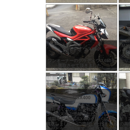
2
M2
グラディウス650
バイ
化し
ワンオーナーのグラディウス650を
たり
買取させて頂きました。
GSX400
格好良くカスタムされたGSX400イ
中古
ンパルスをご売却いただきました。
も、
後期モデルのGSX400インパルスを
す！2
買取しました。 ご売却いただき、あ
の高
りがとうございます。 まだまだ人気
斬新