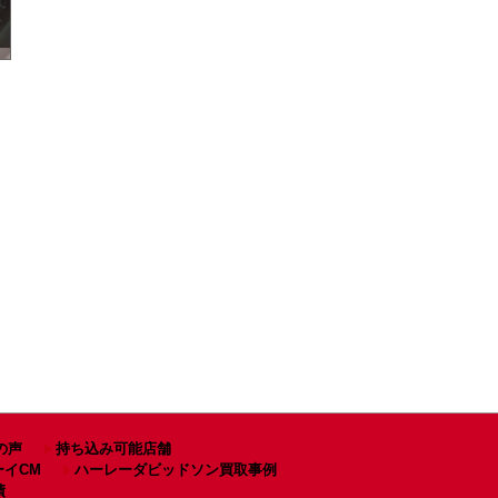
て
ト
の声
持ち込み可能店舗
ーイCM
ハーレーダビッドソン買取事例
績