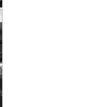
ご
を
ご
た