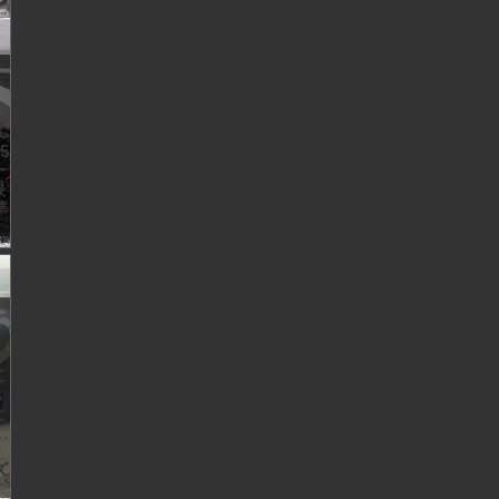
C
5
ー
眼
準
こ
き
と
ズ