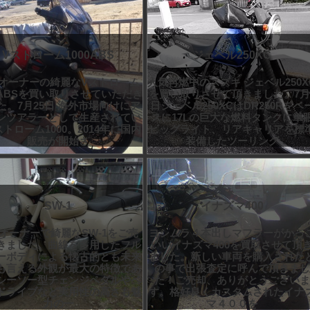
Vストローム1000ABS
ジェベル250XC
オーナーの綺麗なVストローム
人気再燃中のスズキ ジェベル250X
00ABSを買い取りさせていただき
を買い取りさせて頂きました。7月
た。7月25日 海外市場向けにア
日ジェベル250XCはDR250Rをベ
ンツアラーとして生産されてい
スに17Lの巨大な燃料タンクに単
ストローム1000。2014年に国内
ビッグライト、リアキャリアを標
販売が開始さ
装備したツーリング
SW-1
イナズマ400
オーナーで綺麗なSW-1をご売
ヨシムラ４本出しマフラーがかっ
きました。曲線を多用したフル
いいイナズマ400を買取させて頂
ーボディによる懐古的とも未来
ました。新しい車両を購入された
も言える外観が最大の特徴であ
の事で出張査定に呼んで頂きまし
シーソー型チェンジペダルやベ
た！ご売却、ありがとうございま
ドライブなど実用性の高さも魅
す。格好良くカスタムされたイナ
力の一
マ４００を