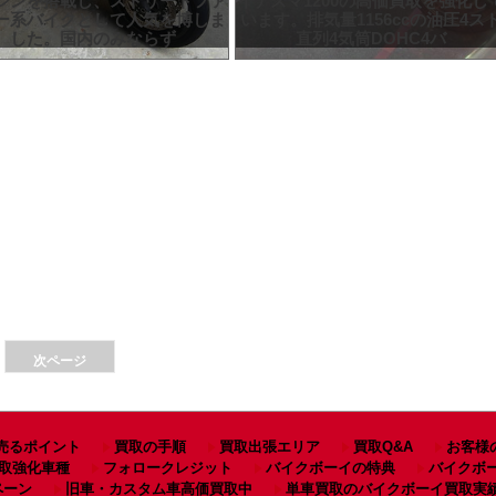
ジンを搭載し、ストリートファ
イナズマ1200の高価買取を強化し
ー系バイクとして人気を博しま
います。排気量1156ccの油圧4ス
した。国内のみならず
直列4気筒DOHC4バ
次ページ
売るポイント
買取の手順
買取出張エリア
買取Q&A
お客様
取強化車種
フォロークレジット
バイクボーイの特典
バイクボ
ペーン
旧車・カスタム車高価買取中
単車買取のバイクボーイ買取実