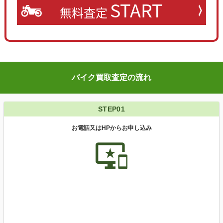
START
無料査定
バイク買取査定の流れ
STEP01
お電話又はHPからお申し込み
important_devices