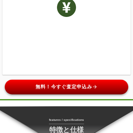
arrow_forward
無料！今すぐ査定申込み
features / specifications
特徴と仕様