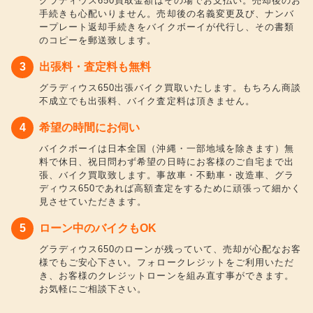
グラディウス650買取金額はその場でお支払い。売却後のお
手続きも心配いりません。売却後の名義変更及び、ナンバ
ープレート返却手続きをバイクボーイが代行し、その書類
のコピーを郵送致します。
出張料・査定料も無料
グラディウス650出張バイク買取いたします。もちろん商談
不成立でも出張料、バイク査定料は頂きません。
希望の時間にお伺い
バイクボーイは日本全国（沖縄・一部地域を除きます）無
料で休日、祝日問わず希望の日時にお客様のご自宅まで出
張、バイク買取致します。事故車・不動車・改造車、グラ
ディウス650であれば高額査定をするために頑張って細かく
見させていただきます。
ローン中のバイクもOK
グラディウス650のローンが残っていて、売却が心配なお客
様でもご安心下さい。フォロークレジットをご利用いただ
き、お客様のクレジットローンを組み直す事ができます。
お気軽にご相談下さい。