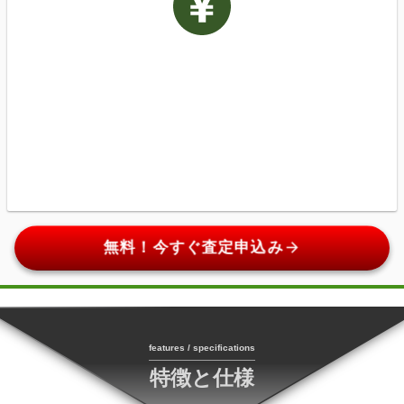
arrow_forward
無料！今すぐ査定申込み
features / specifications
特徴と仕様