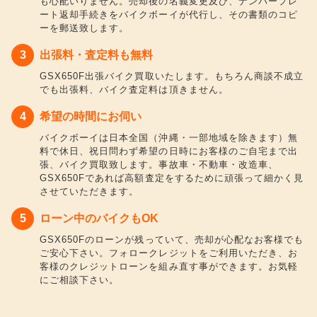
も心配いりません。売却後の名義変更及び、ナンバープレ
ート返却手続きをバイクボーイが代行し、その書類のコピ
ーを郵送致します。
出張料・査定料も無料
GSX650F出張バイク買取いたします。もちろん商談不成立
でも出張料、バイク査定料は頂きません。
希望の時間にお伺い
バイクボーイは日本全国（沖縄・一部地域を除きます）無
料で休日、祝日問わず希望の日時にお客様のご自宅まで出
張、バイク買取致します。事故車・不動車・改造車、
GSX650Fであれば高額査定をするために頑張って細かく見
させていただきます。
ローン中のバイクもOK
GSX650Fのローンが残っていて、売却が心配なお客様でも
ご安心下さい。フォロークレジットをご利用いただき、お
客様のクレジットローンを組み直す事ができます。お気軽
にご相談下さい。