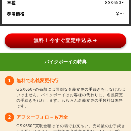
車種
GSX650F
参考価格
￥～
arrow_forward
無料！今すぐ査定申込み
バイクボーイの特典
無料で名義変更代行
GSX650Fの売却には面倒な名義変更の手続きをしなければ
いけません。バイクボーイはお客様の代わりに、名義変更
の手続きを代行します。もちろん名義変更の手数料は無料
です。
アフターフォロ－も万全
GSX650F買取金額はその場でお支払い。売却後のお手続き