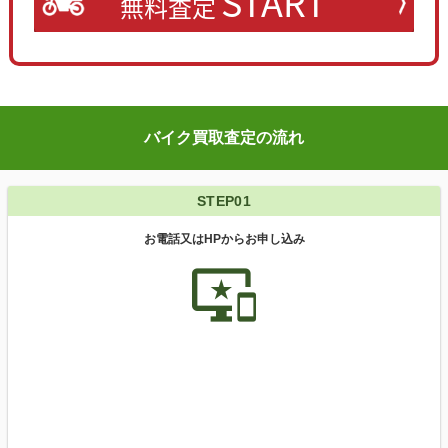
START
無料査定
バイク買取査定の流れ
STEP01
お電話又はHPからお申し込み
important_devices