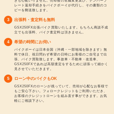
きも心配いりません。売却後の名義変更及び、ナンバープ
レート返却手続きをバイクボーイが代行し、その書類のコ
ピーを郵送致します。
出張料・査定料も無料
GSX250FX出張バイク買取いたします。もちろん商談不成
立でも出張料、バイク査定料は頂きません。
希望の時間にお伺い
バイクボーイは日本全国（沖縄・一部地域を除きます）無
料で休日、祝日問わず希望の日時にお客様のご自宅まで出
張、バイク買取致します。事故車・不動車・改造車、
GSX250FXであれば高額査定をするために頑張って細かく
見させていただきます。
ローン中のバイクもOK
GSX250FXのローンが残っていて、売却が心配なお客様で
もご安心下さい。フォロークレジットをご利用いただき、
お客様のクレジットローンを組み直す事ができます。お気
軽にご相談下さい。