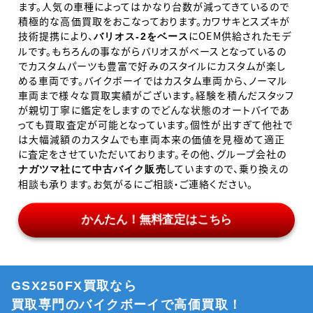
ます。人気の車種によってはかなり台数が減ってきているので
積極的な高価買取をおこなっております。カワサキとスズキが
技術提携により、
にOEM供給されたモデ
バリオス-2をベース
ルです。もちろんの事ながらバリオスがベースとなっているの
でカスタムパーツも豊富で好みのスタイルにカスタムが楽し
める車両です。バイクボーイではカスタム車両から、ノーマル
車両まで様々な買取実績がございます。経験を積んだスタッフ
が親切丁寧に鑑定をしますのでどんな状態のオートバイであ
っても買取査定が可能となっています。個性が出すぎて他社で
は大幅減額のカスタムでも車両本来の価値を見極めて適正
に査定をさせていただいております。その他、グループ会社の
していますので、乗り換えの
ナガツマ社にて中古バイク販売
相談も承ります。お気がるにご相談・ご連絡ください。
かんたん！無料査定はこちら
GSX250FX買取なら
買取専門のバイクボーイで高価買取！