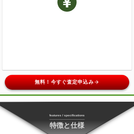
arrow_forward
無料！今すぐ査定申込み
features / specifications
特徴と仕様