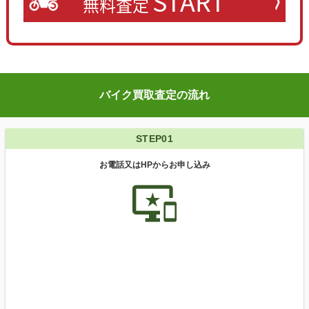
START
無料査定
バイク買取査定の流れ
STEP01
お電話又はHPからお申し込み
important_devices