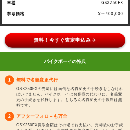
車種
GSX250FX
参考価格
￥～400,000
arrow_forward
無料！今すぐ査定申込み
バイクボーイの特典
無料で名義変更代行
GSX250FXの売却には面倒な名義変更の手続きをしなけれ
ばいけません。バイクボーイはお客様の代わりに、名義変
更の手続きを代行します。もちろん名義変更の手数料は無
料です。
アフターフォロ－も万全
GSX250FX買取金額はその場でお支払い。売却後のお手続