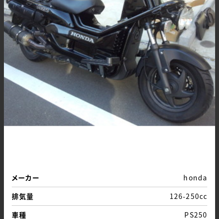
メーカー
honda
排気量
126-250cc
車種
PS250