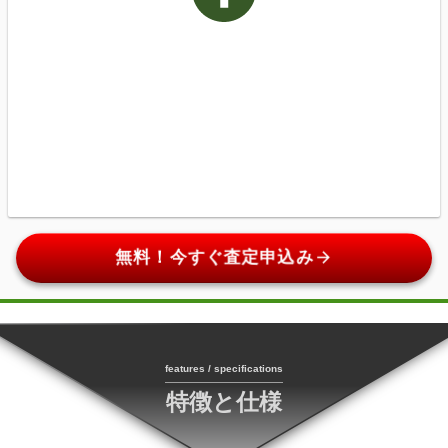
arrow_forward
無料！今すぐ査定申込み
features / specifications
特徴と仕様