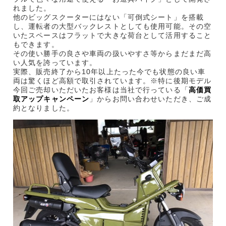
れました。
他のビッグスクーターにはない「可倒式シート」を搭載
し、運転者の大型バックレストとしても使用可能。その空
いたスペースはフラットで大きな荷台として活用すること
もできます。
その使い勝手の良さや車両の扱いやすさ等からまだまだ高
い人気を誇っています。
実際、販売終了から10年以上たった今でも状態の良い車
両は驚くほど高額で取引されています。※特に後期モデル
今回ご売却いただいたお客様は当社で行っている「
高価買
取アップキャンペーン
」からお問い合わせいただき、ご成
約となりました。