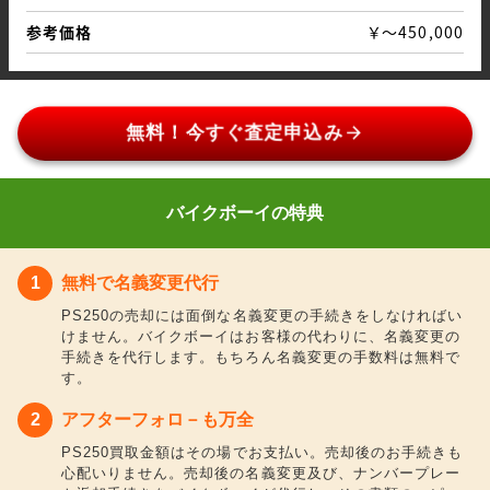
参考価格
￥～450,000
arrow_forward
無料！今すぐ査定申込み
バイクボーイの特典
無料で名義変更代行
PS250の売却には面倒な名義変更の手続きをしなければい
けません。バイクボーイはお客様の代わりに、名義変更の
手続きを代行します。もちろん名義変更の手数料は無料で
す。
アフターフォロ－も万全
PS250買取金額はその場でお支払い。売却後のお手続きも
心配いりません。売却後の名義変更及び、ナンバープレー