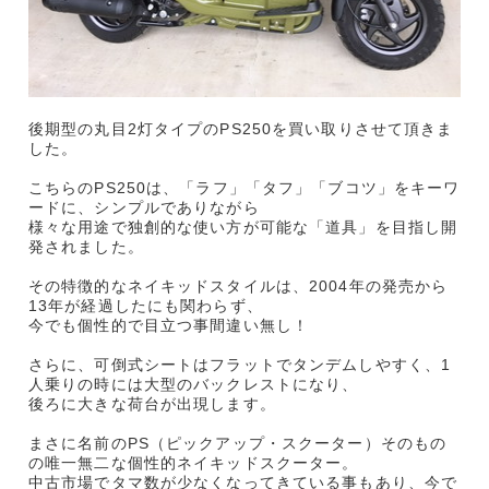
後期型の丸目2灯タイプのPS250を買い取りさせて頂きま
した。
こちらのPS250は、「ラフ」「タフ」「ブコツ」をキーワ
ードに、シンプルでありながら
様々な用途で独創的な使い方が可能な「道具」を目指し開
発されました。
その特徴的なネイキッドスタイルは、2004年の発売から
13年が経過したにも関わらず、
今でも個性的で目立つ事間違い無し！
さらに、可倒式シートはフラットでタンデムしやすく、1
人乗りの時には大型のバックレストになり、
後ろに大きな荷台が出現します。
まさに名前のPS（ピックアップ・スクーター）そのもの
の唯一無二な個性的ネイキッドスクーター。
中古市場でタマ数が少なくなってきている事もあり、今で