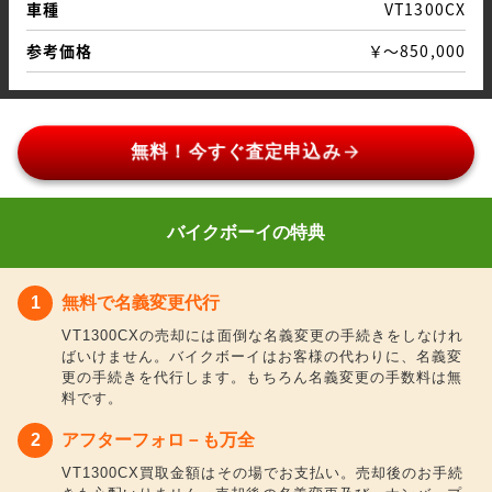
車種
VT1300CX
参考価格
￥～850,000
arrow_forward
無料！今すぐ査定申込み
バイクボーイの特典
無料で名義変更代行
VT1300CXの売却には面倒な名義変更の手続きをしなけれ
ばいけません。バイクボーイはお客様の代わりに、名義変
更の手続きを代行します。もちろん名義変更の手数料は無
料です。
アフターフォロ－も万全
VT1300CX買取金額はその場でお支払い。売却後のお手続