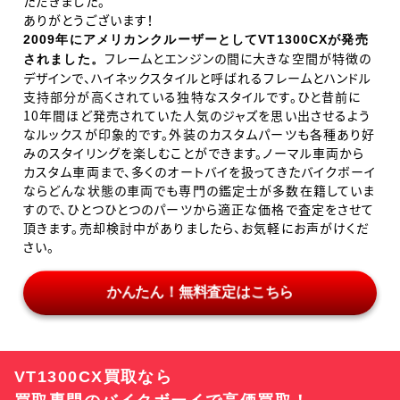
ただきました。
ありがとうございます！
2009
年
に
アメリカンクルーザ
ー
と
し
てVT1300CX
が
発売
フレームとエンジンの間に大きな空間が特徴の
さ
れ
ま
し
た
。
デザインで、ハイネックスタイルと呼ばれるフレームとハンドル
支持部分が高くされている独特なスタイルです。ひと昔前に
10
年間ほど発売されていた人気のジャズを思い出させるよう
なルックスが印象的です。外装のカスタムパーツも各種あり好
みのスタイリングを楽しむことができます。ノーマル車両から
カスタム車両まで、多くのオートバイを扱ってきたバイクボーイ
ならどんな状態の車両でも専門の鑑定士が多数在籍していま
すので、ひとつひとつのパーツから適正な価格で査定をさせて
頂きます。売却検討中がありましたら、お気軽にお声がけくだ
さい。
かんたん！無料査定はこちら
VT1300CX買取なら