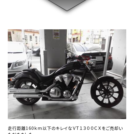
走行距離160ｋｍ以下のキレイなＶＴ１３００ＣＸをご売却い