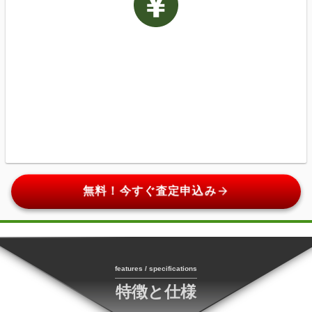
arrow_forward
無料！今すぐ査定申込み
features / specifications
特徴と仕様