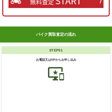
START
無料査定
バイク買取査定の流れ
STEP01
お電話又はHPからお申し込み
important_devices