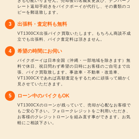
きも心配いりません。売却後の名義変更及び、ナンバープ
レート返却手続きをバイクボーイが代行し、その書類のコ
ピーを郵送致します。
出張料・査定料も無料
VT1300CX出張バイク買取いたします。もちろん商談不成
立でも出張料、バイク査定料は頂きません。
希望の時間にお伺い
バイクボーイは日本全国（沖縄・一部地域を除きます）無
料で休日、祝日問わず希望の日時にお客様のご自宅まで出
張、バイク買取致します。事故車・不動車・改造車、
VT1300CXであれば高額査定をするために頑張って細かく
見させていただきます。
ローン中のバイクもOK
VT1300CXのローンが残っていて、売却が心配なお客様で
もご安心下さい。フォロークレジットをご利用いただき、
お客様のクレジットローンを組み直す事ができます。お気
軽にご相談下さい。