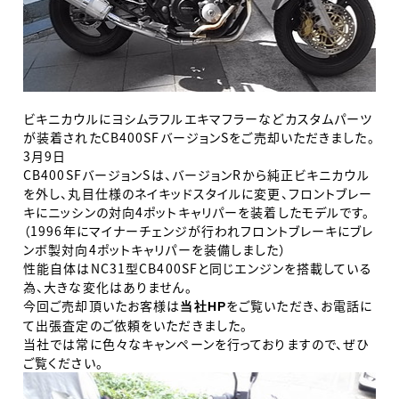
ビキニカウルにヨシムラフルエキマフラーなどカスタムパーツ
が装着されたCB400SFバージョンSをご売却いただきました。
3月9日
CB400SFバージョンSは、バージョンRから純正ビキニカウル
を外し、丸目仕様のネイキッドスタイルに変更、フロントブレー
キにニッシンの対向4ポットキャリパーを装着したモデルです。
（1996年にマイナーチェンジが行われフロントブレーキにブレ
ンボ製対向4ポットキャリパーを装備しました）
性能自体はNC31型CB400SFと同じエンジンを搭載している
為、大きな変化はありません。
今回ご売却頂いたお客様は
をご覧いただき、お電話に
当社HP
て出張査定のご依頼をいただきました。
当社では常に色々なキャンペーンを行っておりますので、ぜひ
ご覧ください。