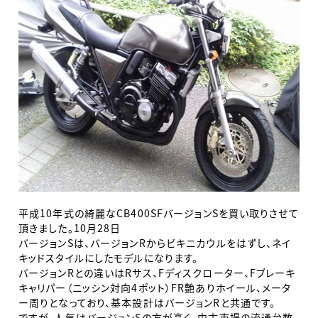
平成10年式の綺麗なCB400SFバージョンSを買い取りさせて
頂きました。10月28日
バージョンSは、バージョンRからビキニカウルをはずし、ネイ
キッドスタイルにしたモデルになります。
バージョンRとの違いはRサス、Fディスクローター、Fブレーキ
キャリパー（ニッシン対向4ポット）FR艶ありホイール、メータ
ー周りとなっており、基本設計はバージョンRと共通です。
ですが、人気はバージョンSの方が高く、中古市場の流通台数