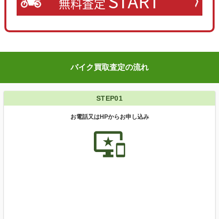
START
無料査定
バイク買取査定の流れ
STEP01
お電話又はHPからお申し込み
important_devices