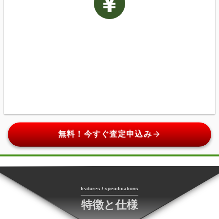
arrow_forward
無料！今すぐ査定申込み
features / specifications
特徴と仕様