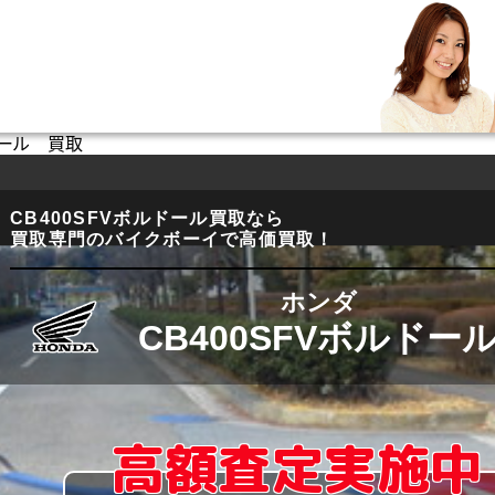
ルドール 買取
CB400SFVボルドール買取なら
買取専門のバイクボーイで高価買取！
ホンダ
CB400SFVボルドー
高額査定実施中