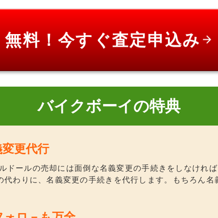
無料！今すぐ査定申込み
arrow_forward
バイクボーイの特典
義変更代行
FVボルドールの売却には面倒な名義変更の手続きをしなけれ
の代わりに、名義変更の手続きを代行します。もちろん名
フォロ－も万全