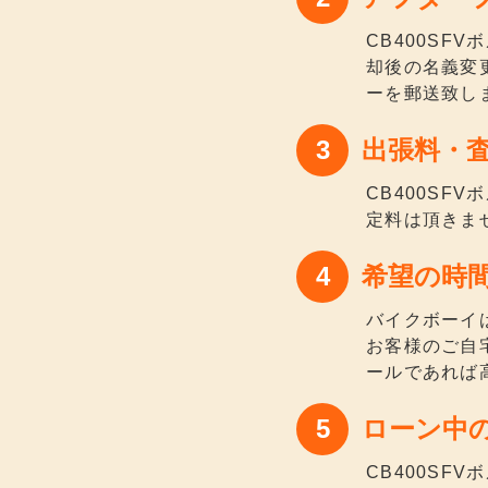
CB400S
却後の名義変
ーを郵送致し
出張料・
CB400S
定料は頂きま
希望の時
バイクボーイ
お客様のご自
ールであれば
ローン中
CB400S