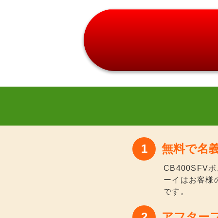
無料で名
CB400S
ーイはお客様
です。
アフター