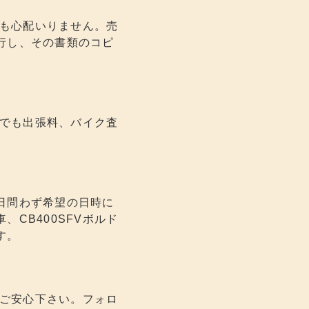
きも心配いりません。売
行し、その書類のコピ
立でも出張料、バイク査
日問わず希望の日時に
CB400SFVボルド
す。
もご安心下さい。フォロ