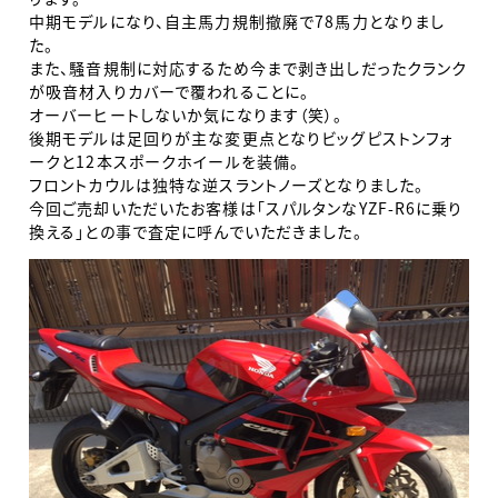
中期モデルになり、自主馬力規制撤廃で78馬力となりまし
た。
また、騒音規制に対応するため今まで剥き出しだったクランク
が吸音材入りカバーで覆われることに。
オーバーヒートしないか気になります（笑）。
後期モデルは足回りが主な変更点となりビッグピストンフォ
ークと12本スポークホイールを装備。
フロントカウルは独特な逆スラントノーズとなりました。
今回ご売却いただいたお客様は「スパルタンなYZF-R6に乗り
換える」との事で査定に呼んでいただきました。