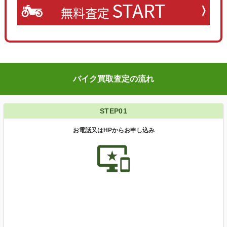
START
無料査定
バイク買取査定の流れ
STEP01
お電話又はHPからお申し込み
important_devices