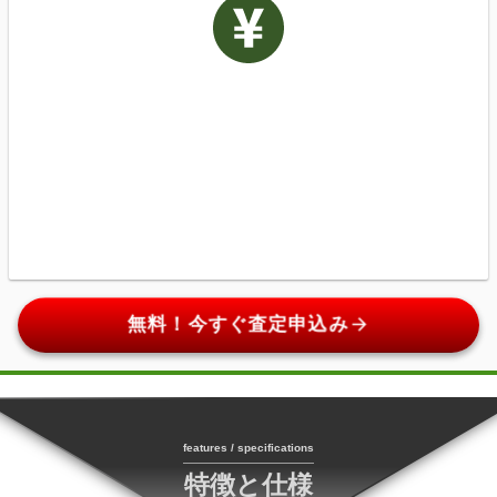
arrow_forward
無料！今すぐ査定申込み
features / specifications
特徴と仕様