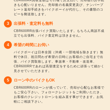
CBR600RR買取金額はその場でお支払い。売却後のお手続
きも心配いりません。売却後の名義変更及び、ナンバープ
レート返却手続きをバイクボーイが代行し、その書類のコ
ピーを郵送致します。
出張料・査定料も無料
CBR600RR出張バイク買取いたします。もちろん商談不成
立でも出張料、バイク査定料は頂きません。
希望の時間にお伺い
バイクボーイは日本全国（沖縄・一部地域を除きます）無
料で休日、祝日問わず希望の日時にお客様のご自宅まで出
張、バイク買取致します。事故車・不動車・改造車、
CBR600RRであれば高額査定をするために頑張って細かく
見させていただきます。
ローン中のバイクもOK
CBR600RRのローンが残っていて、売却が心配なお客様で
もご安心下さい。フォロークレジットをご利用いただき、
お客様のクレジットローンを組み直す事ができます。お気
軽にご相談下さい。