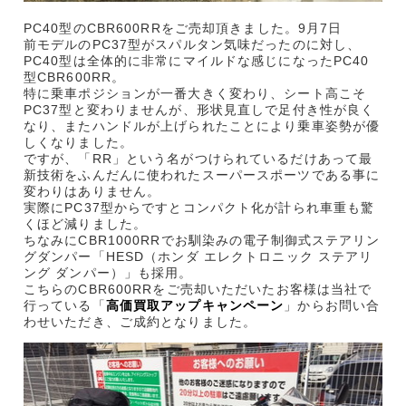
PC40型のCBR600RRをご売却頂きました。9月7日
前モデルのPC37型がスパルタン気味だったのに対し、
PC40型は全体的に非常にマイルドな感じになったPC40
型CBR600RR。
特に乗車ポジションが一番大きく変わり、シート高こそ
PC37型と変わりませんが、形状見直しで足付き性が良く
なり、またハンドルが上げられたことにより乗車姿勢が優
しくなりました。
ですが、「RR」という名がつけられているだけあって最
新技術をふんだんに使われたスーパースポーツである事に
変わりはありません。
実際にPC37型からですとコンパクト化が計られ車重も驚
くほど減りました。
ちなみにCBR1000RRでお馴染みの電子制御式ステアリン
グダンパー「HESD（ホンダ エレクトロニック ステアリ
ング ダンパー）」も採用。
こちらのCBR600RRをご売却いただいたお客様は当社で
行っている「
高価買取アップキャンペーン
」からお問い合
わせいただき、ご成約となりました。