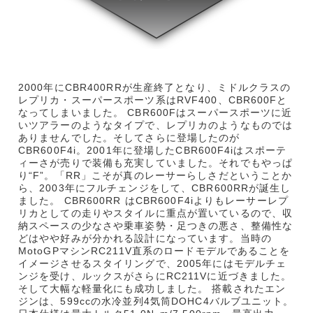
2000年にCBR400RRが生産終了となり、ミドルクラスの
レプリカ・スーパースポーツ系はRVF400、CBR600Fと
なってしまいました。 CBR600Fはスーパースポーツに近
いツアラーのようなタイプで、レプリカのようなものでは
ありませんでした。そしてさらに登場したのが
CBR600F4i。2001年に登場したCBR600F4iはスポーテ
ィーさが売りで装備も充実していました。それでもやっぱ
り“F”。「RR」こそが真のレーサーらしさだということか
ら、2003年にフルチェンジをして、CBR600RRが誕生し
ました。 CBR600RR はCBR600F4iよりもレーサーレプ
リカとしての走りやスタイルに重点が置いているので、収
納スペースの少なさや乗車姿勢・足つきの悪さ、整備性な
どはやや好みが分かれる設計になっています。当時の
MotoGPマシンRC211V直系のロードモデルであることを
イメージさせるスタイリングで、2005年にはモデルチェ
ンジを受け、ルックスがさらにRC211Vに近づきました。
そして大幅な軽量化にも成功しました。 搭載されたエン
ジンは、599ccの水冷並列4気筒DOHC4バルブユニット。