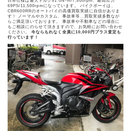
日本仕様は最大トルク51.0N･m/7,500rpm、最高出力
69PS/11,500rpmになっています。 バイクボーイは、
CBR600RRのオートバイの高価買取実績に自信がありま
す！ ノーマルやカスタム、事故車等…買取実績多数なが
らご満足頂いております。 事故車や不動車などの場合に
もご相談にのらせて頂きますので、お気軽にお問い合わせ
ください。
今ならもれなく全員に10,000円プラス査定も
行っています！