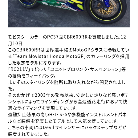
モビスターカラーのPC37型CBR600RRを買取しました。12
月10日
このCBR600RRは世界選手権のMotoGPクラスに参戦してい
る「Team Movistar Honda MotoGP」のカラーリングを採用
した限定モデルになります。
「RC211V」で培った「ユニットプロリンク・サスペンション」等
の技術をフィードバック。
またそのスタイリングを随所に取り入れながら開発されまし
た。
そのおかげで2003年の発売以来、安定した走りなど高いポテ
ンシャルによってワインディングから高速道路走行において快
適なライディングを実現しています。
盗難抑止効果の高いH・I・S・Sや多機能インストルメントパネ
ルなど装備を充実したモデルとして人気を博しています。
こちらの車両にはDevilサイレンサーにバックステップなどが
装着されていました。