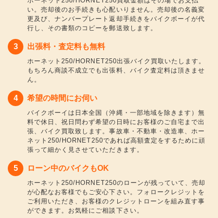
ホーネット250/HORNET250買取金額はその場でお支払
い。売却後のお手続きも心配いりません。売却後の名義変
更及び、ナンバープレート返却手続きをバイクボーイが代
行し、その書類のコピーを郵送致します。
出張料・査定料も無料
ホーネット250/HORNET250出張バイク買取いたします。
もちろん商談不成立でも出張料、バイク査定料は頂きませ
ん。
希望の時間にお伺い
バイクボーイは日本全国（沖縄・一部地域を除きます）無
料で休日、祝日問わず希望の日時にお客様のご自宅まで出
張、バイク買取致します。事故車・不動車・改造車、ホー
ネット250/HORNET250であれば高額査定をするために頑
張って細かく見させていただきます。
ローン中のバイクもOK
ホーネット250/HORNET250のローンが残っていて、売却
が心配なお客様でもご安心下さい。フォロークレジットを
ご利用いただき、お客様のクレジットローンを組み直す事
ができます。お気軽にご相談下さい。