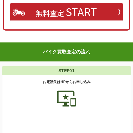
START
無料査定
バイク買取査定の流れ
STEP01
お電話又はHPからお申し込み
important_devices