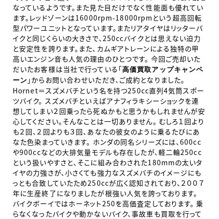
なっているようです。また見た目だけでなく性能面も優れてい
ます。レッドゾーンは16000rpm-18000rpmという超高回転
型パワーユニットとなっています。またリアタイヤはリッターバ
イクと同じくらいの大きさで、250ccバイクとは思えない迫力
と安定性を誇ります。また、カムギアトレーンによる独特の甲
高いエンジン音も人気の理由のひとつです。 今回ご売却いた
だいたお客様は当社で行っている「
高価買取アップキャンペ
」からお問い合わせいただき、ご成約となりました。
ーン
Hornet＝スズメバチという名を持つ250cc直列4気筒スポー
ツバイク。 スズメバチといえばアナフィラキシーショックを連
想してしまい２回乗ったら死ぬかもと思うかもしれませんが安
心してください。そんなことは一切ありません。 むしろ１回より
も２回、２回よりも３回、あなたの彼女のように乗るたびにあ
なた色染まっていきます。 ホンダの同名シリーズには、600cc
や900ccなどの大排気量モデルも存在したが、軽二輪250cc
という扱いやすさと、そこに組み合わされた180mmの太いタ
イヤの力強さが、小さくても強力なスズメバチのイメージにも
っとも合致していたため250ccが広く認知されており、２００７
年に生産終了になりましたが根強い人気を誇っております。
バイクボーイではホーネット250を高価査定しております。 乗
らなくなったバイクや動かないバイク、事故車も買取を行って