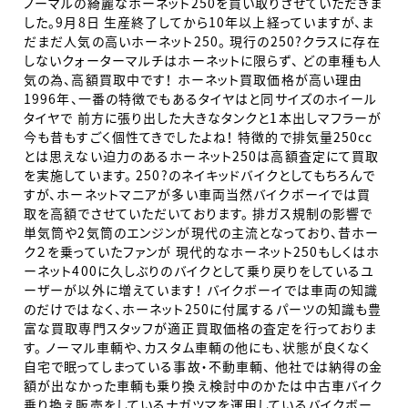
ノーマルの綺麗なホーネット250を買い取りさせていただきま
した。9月8日 生産終了してから10年以上経っていますが、ま
だまだ人気の高いホーネット250。 現行の250?クラスに存在
しないクォーターマルチはホーネットに限らず、 どの車種も人
気の為、高額買取中です！ ホーネット買取価格が高い理由
1996年、一番の特徴でもあるタイヤはと同サイズのホイール
タイヤで 前方に張り出した大きなタンクと1本出しマフラーが
今も昔もすごく個性てきでしたよね！ 特徴的で排気量250cc
とは思えない迫力のあるホーネット250は高額査定にて買取
を実施しています。 250?のネイキッドバイクとしてもちろんで
すが、ホーネットマニアが多い車両当然バイクボーイでは買
取を高額でさせていただいております。 排ガス規制の影響で
単気筒や2気筒のエンジンが現代の主流となっており、昔ホー
ク２を乗っていたファンが 現代的なホーネット250もしくはホ
ーネット400に久しぶりのバイクとして乗り戻りをしているユ
ーザーが以外に増えています！ バイクボーイでは車両の知識
のだけではなく、ホーネット250に付属するパーツの知識も豊
富な買取専門スタッフが適正買取価格の査定を行っておりま
す。 ノーマル車輌や、カスタム車輌の他にも、状態が良くなく
自宅で眠ってしまっている事故・不動車輌、 他社では納得の金
額が出なかった車輌も乗り換え検討中のかたは中古車バイク
乗り換え販売をしているナガツマを運用しているバイクボー