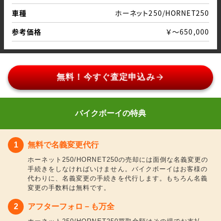
車種
ホーネット250/HORNET250
参考価格
￥～650,000
arrow_forward
無料！今すぐ査定申込み
バイクボーイの特典
無料で名義変更代行
ホーネット250/HORNET250の売却には面倒な名義変更の
手続きをしなければいけません。バイクボーイはお客様の
代わりに、名義変更の手続きを代行します。もちろん名義
変更の手数料は無料です。
アフターフォロ－も万全