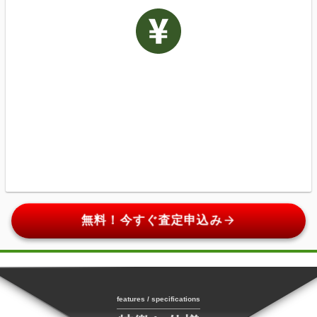
arrow_forward
無料！今すぐ査定申込み
features / specifications