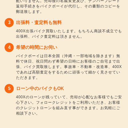
配いりません。売却後の名義変更及び、ナンバープレート
返却手続きをバイクボーイが代行し、その書類のコピーを
郵送致します。
出張料・査定料も無料
400X出張バイク買取いたします。もちろん商談不成立でも
出張料、バイク査定料は頂きません。
希望の時間にお伺い
バイクボーイは日本全国（沖縄・一部地域を除きます）無
料で休日、祝日問わず希望の日時にお客様のご自宅まで出
張、バイク買取致します。事故車・不動車・改造車、400X
であれば高額査定をするために頑張って細かく見させてい
ただきます。
ローン中のバイクもOK
400Xのローンが残っていて、売却が心配なお客様でもご安
心下さい。フォロークレジットをご利用いただき、お客様
のクレジットローンを組み直す事ができます。お気軽にご
相談下さい。