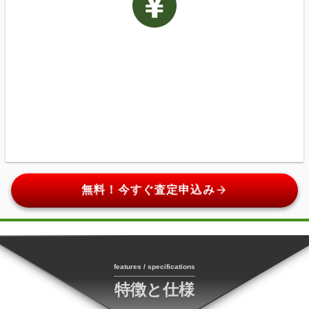
arrow_forward
無料！今すぐ査定申込み
features / specifications
特徴と仕様