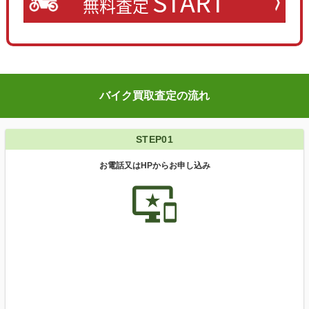
START
無料査定
バイク買取査定の流れ
STEP01
お電話又はHPからお申し込み
important_devices