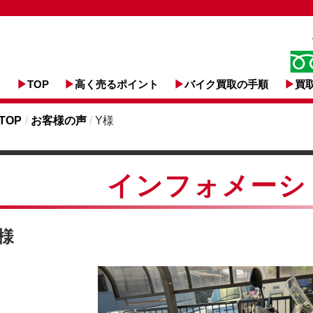
TOP
高く売るポイント
バイク買取の手順
買
TOP
/
お客様の声
/
Y様
インフォメーシ
様