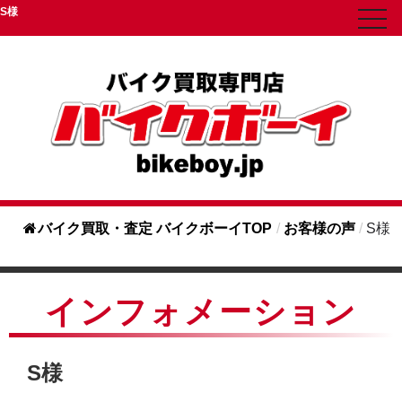
S様
toggl
navig
バイク買取・査定 バイクボーイTOP
/
お客様の声
/
S様
インフォメーション
S様