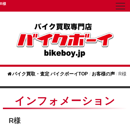
R様
toggl
navig
バイク買取・査定 バイクボーイTOP
/
お客様の声
/
R様
インフォメーション
R様