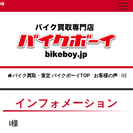
I様
toggl
navig
バイク買取・査定 バイクボーイTOP
/
お客様の声
/
I様
インフォメーション
I様