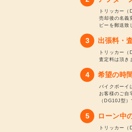
トリッカー（
売却後の名義
ピーを郵送致
出張料・
トリッカー（
査定料は頂き
希望の時
バイクボーイ
お客様のご自
（DG10J
ローン中
トリッカー（