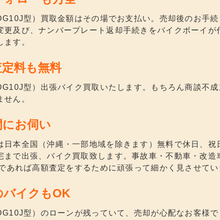
DG10J型）買取金額はその場でお支払い。売却後のお手
変更及び、ナンバープレート返却手続きをバイクボーイが
します。
査定料も無料
DG10J型）出張バイク買取いたします。もちろん商談不
ません。
間にお伺い
は日本全国（沖縄・一部地域を除きます）無料で休日、祝
宅まで出張、バイク買取致します。事故車・不動車・改造
型）であれば高額査定をするために頑張って細かく見させて
のバイクもOK
DG10J型）のローンが残っていて、売却が心配なお客様