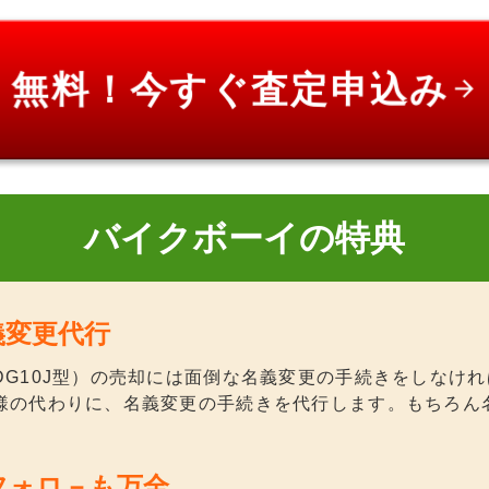
無料！今すぐ査定申込み
arrow_forward
バイクボーイの特典
義変更代行
DG10J型）の売却には面倒な名義変更の手続きをしなけ
様の代わりに、名義変更の手続きを代行します。もちろん
フォロ－も万全