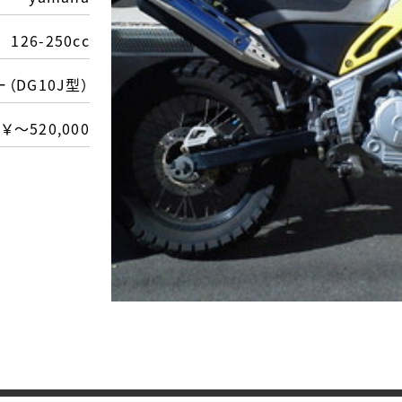
126-250cc
（DG10J型）
￥～520,000