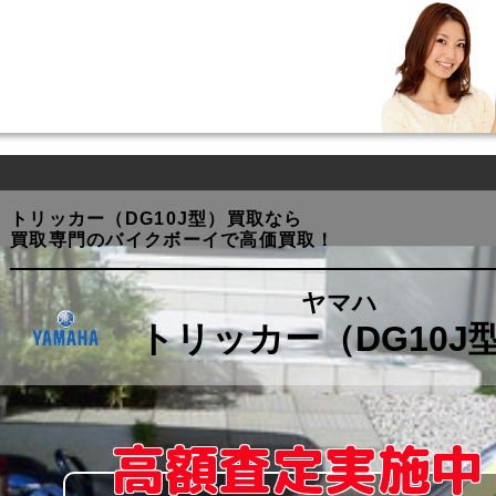
トリッカー（DG10J型）買取なら
買取専門のバイクボーイで高価買取！
ヤマハ
トリッカー（DG10J
高額査定実施中