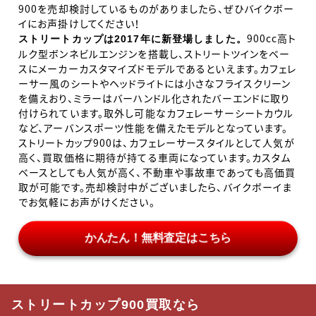
900を売却検討しているものがありましたら、ぜひバイクボー
イにお声掛けしてください！
900cc
高ト
ストリートカップは2017
年に新登場しました。
ルク型ボンネビルエンジンを搭載し、ストリートツインをベー
スにメーカーカスタマイズドモデルであるといえます。カフェレ
ーサー風のシートやヘッドライトには小さなフライスクリーン
を備えおり、ミラーはバーハンドル化されたバーエンドに取り
付けられています。取外し可能なカフェレーサーシートカウル
など、アーバンスポーツ性能を備えたモデルとなっています。
ストリートカップ
900
は、カフェレーサースタイルとして人気が
高く、買取価格に期待が持てる車両になっています。カスタム
ベースとしても人気が高く、不動車や事故車であっても高価買
取が可能です。売却検討中がございましたら、バイクボーイま
でお気軽にお声がけください。
かんたん！無料査定はこちら
ストリートカップ900買取なら