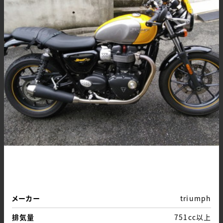
メーカー
triumph
排気量
751cc以上