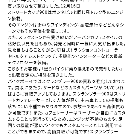
買い取りさせて頂きました。12月16日
ストリートカップ900はボンネビルと同じ高トルク型のエンジ
ン搭載。
そのエンジンは街中やワインディング、高速走行などどんなシ
ーンでもその真価を発揮します。
また、スラクストンから受け継いだアーバンカフェスタイルの
格好良い見た目もあり、発売と同時に一気に人気が出ました。
見た目もさることながら、切替式トラクションコントローラー
やトルクアシストクラッチ、多機能ツインメーターなどの最新
テクノロジーを装備。
こちらのお客様は「違うバイクに乗り換えるので売却したい」
と出張査定のご相談を頂きました。
バイクボーイではスクランブラー900の買取を強化しておりま
す。 買取にあたり、ザードなどのカスタムパーツがついていれ
ばさらに買取アップしております。 スクランブラー900はストリ
ートカフェレーサーとして人気が高く、中古車としての相場も
落ちにくい車種でもありますので、事故車であっても高価買取
が可能です！ また、カフェレーサーはユーザーが自由にカスタ
ムすることも流行っているため、エンジンが不動のものや、足
回りの機能が悪いバイクでもカスタムベースとして利用する
ことができますので、高価買取が可能です！スクランブラー