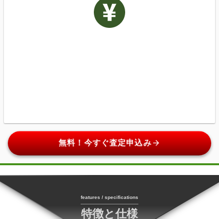
arrow_forward
無料！今すぐ査定申込み
features / specifications
特徴と仕様