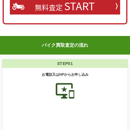
START
無料査定
バイク買取査定の流れ
STEP01
お電話又はHPからお申し込み
important_devices