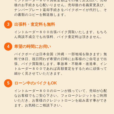
イントルーダー８００買取金額はその場でお支払い。売却
後のお手続きも心配いりません。売却後の名義変更及び、
ナンバープレート返却手続きをバイクボーイが代行し、そ
の書類のコピーを郵送致します。
出張料・査定料も無料
イントルーダー８００出張バイク買取いたします。もちろ
ん商談不成立でも出張料、バイク査定料は頂きません。
希望の時間にお伺い
バイクボーイは日本全国（沖縄・一部地域を除きます）無
料で休日、祝日問わず希望の日時にお客様のご自宅まで出
張、バイク買取致します。事故車・不動車・改造車、イン
トルーダー８００であれば高額査定をするために頑張って
細かく見させていただきます。
ローン中のバイクもOK
イントルーダー８００のローンが残っていて、売却が心配
なお客様でもご安心下さい。フォロークレジットをご利用
いただき、お客様のクレジットローンを組み直す事ができ
ます。お気軽にご相談下さい。