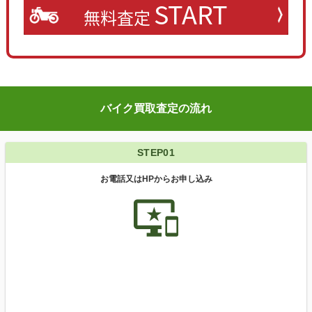
START
無料査定
バイク買取査定の流れ
STEP01
お電話又はHPからお申し込み
important_devices