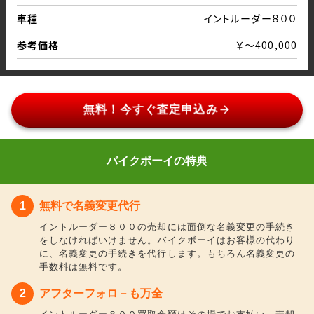
車種
イントルーダー８００
参考価格
￥～400,000
arrow_forward
無料！今すぐ査定申込み
バイクボーイの特典
無料で名義変更代行
イントルーダー８００の売却には面倒な名義変更の手続き
をしなければいけません。バイクボーイはお客様の代わり
に、名義変更の手続きを代行します。もちろん名義変更の
手数料は無料です。
アフターフォロ－も万全