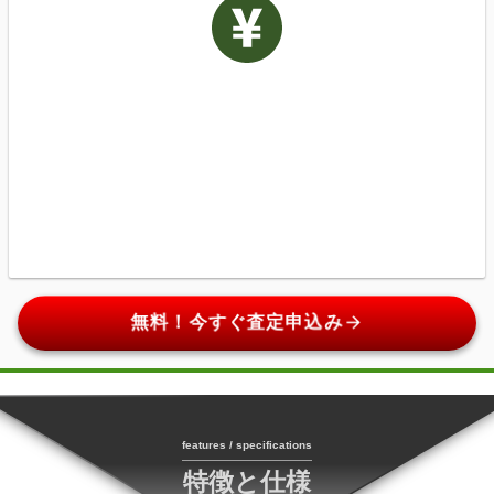
arrow_forward
無料！今すぐ査定申込み
features / specifications
特徴と仕様