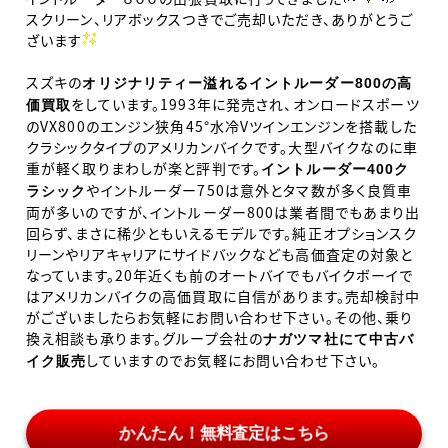
スクリーン、リアボックスつきでご売却いただき、ありがとうご
ざいます
スズキの
オリジナリティ
ー
溢
れ
る
イントルーダ
ー800
の
高
をしています。
1993
年に発売され、オンロードスポーツ
価買取
の
VX800
のエンジン狭角
45
°水冷
V
ツインエンジンを搭載した
クラシックタイプのアメリカンバイクです。大型バイクなのに車
重が軽く取りまわしが楽と評判です。
イントルーダ
ー400
ク
やイントルーダー
750
は意外とタマ数が多く良質車
ラシック
両が多いのですが、イントルーダー
800
は業者間でもあまり出
回らず、まさに稀少ともいえるモデルです。純正オプションスク
リーンやリアキャリアにサイドバックなども高価査定の対象と
なっています。
20
年近くも前のオートバイでもバイクボーイで
はアメリカンバイクの高価買取に自信があります。売却検討中
がございましたらお気軽にお問い合わせ下さい。その他、乗り
換え相談も承ります。グループ会社の
ナガツマ社にて中古バ
していますのでお気軽にお問い合わせ下さい。
イク販売
かんたん！無料査定はこちら