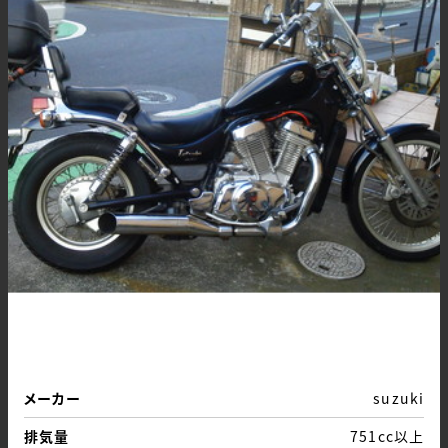
メーカー
suzuki
排気量
751cc以上