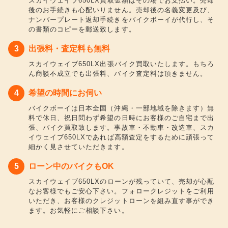
スカイウェイブ650LX買取金額はその場でお支払い。売却
後のお手続きも心配いりません。売却後の名義変更及び、
ナンバープレート返却手続きをバイクボーイが代行し、そ
の書類のコピーを郵送致します。
出張料・査定料も無料
スカイウェイブ650LX出張バイク買取いたします。もちろ
ん商談不成立でも出張料、バイク査定料は頂きません。
希望の時間にお伺い
バイクボーイは日本全国（沖縄・一部地域を除きます）無
料で休日、祝日問わず希望の日時にお客様のご自宅まで出
張、バイク買取致します。事故車・不動車・改造車、スカ
イウェイブ650LXであれば高額査定をするために頑張って
細かく見させていただきます。
ローン中のバイクもOK
スカイウェイブ650LXのローンが残っていて、売却が心配
なお客様でもご安心下さい。フォロークレジットをご利用
いただき、お客様のクレジットローンを組み直す事ができ
ます。お気軽にご相談下さい。