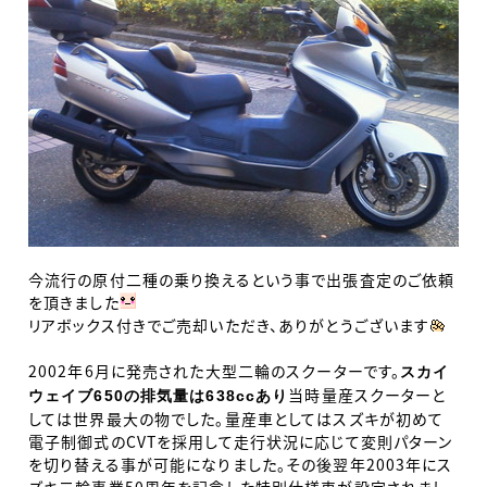
今流行の原付二種の乗り換えるという事で出張査定のご依頼
を頂きました
リアボックス付きでご売却いただき、ありがとうございます
2002
年
6
月に発売された大型二輪のスクーターです。
スカイ
当時量産スクーターと
ウェイブ650
の
排気量
は638cc
あ
り
しては世界最大の物でした。量産車としてはスズキが初めて
電子制御式の
CVT
を採用して走行状況に応じて変則パターン
を切り替える事が可能になりました。その後翌年
2003
年にス