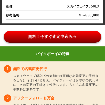
車種
スカイウェイブ650LX
参考価格
￥～650,000
arrow_forward
無料！今すぐ査定申込み
バイクボーイの特典
無料で名義変更代行
スカイウェイブ650LXの売却には面倒な名義変更の手続き
をしなければいけません。バイクボーイはお客様の代わり
に、名義変更の手続きを代行します。もちろん名義変更の
手数料は無料です。
アフターフォロ－も万全