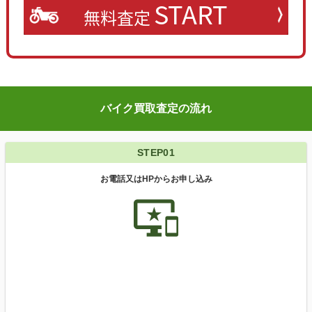
START
無料査定
バイク買取査定の流れ
STEP01
お電話又はHPからお申し込み
important_devices