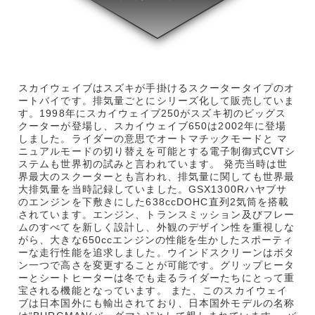
スカイウェイブはスズキが手掛けるスクータータイプのオ
ートバイです。排気量ごとにシリーズ化して販売していま
す。1998年にスカイウェイブ250がスズキ初のビッグス
クーターが登場し、スカイウェイブ650は2002年に登場
しました。ライダーの意思でオートマチックモードと マ
ニュアルモードの切り替えを可能とする電子制御式CVTシ
ステムも世界初の試みと言われています。 発売当時は世
界最大のスクーターとも言われ、排気量に関しても世界最
大排気量を当時記録していました。GSX1300Rハヤブサ
のエンジンを下敷きにした638ccDOHC直列2気筒を搭載
されています。エンジン、トランスミッション及びフレー
ムのすべてを新しく設計し、外観のデザイン性を重視しな
がら、大きな650ccエンジンの性能を生かしたスポーティ
ーな走行性能を追求しました。ウインドスクリーンはボタ
ン一つで高さを変更することが可能です。グリップヒータ
ーとシートヒーターは冬でも走るライダーたちにとって重
宝される機能となっています。 また、このスカイウェイ
ブは日本国外にも輸出されており、日本国外モデルの名称