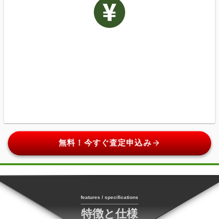
arrow_forward
無料！今すぐ査定申込み
features / specifications
特徴と仕様