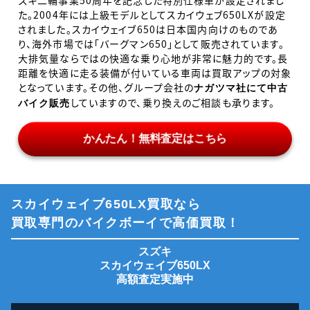
ズキ二輪事業
50
周年を記念した特別仕様車が設定されまし
た。
2004
年には上級モデルとしてスカイウェブ
650LX
が設定
されました。スカイウェイブ
650
は日本国内向けのものであ
り、海外市場では「バーグマン
650
」として販売されています。
大排気量ならではの快適な乗り心地が非常に魅力的です。長
距離を快適に走る装備が付いている車両は買取アップの対象
となっています。その他、グループ会社の
ナガツマ社にて中古
していますので、乗り換えのご相談も承ります。
バイク販売
かんたん！無料査定はこちら
スカイウェイブ650LX買取なら
買取専門のバイクボーイで高価買取！
スズキ
スカイウェイブ650LX
高額査定実施中