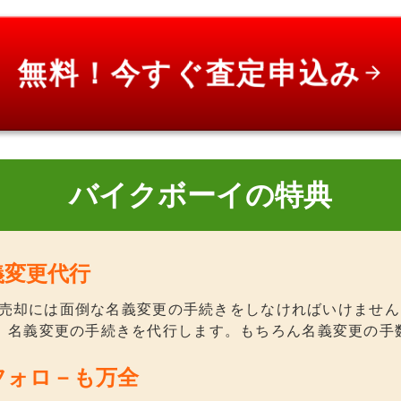
無料！今すぐ査定申込み
arrow_forward
バイクボーイの特典
義変更代行
0Rの売却には面倒な名義変更の手続きをしなければいけませ
、名義変更の手続きを代行します。もちろん名義変更の手
フォロ－も万全