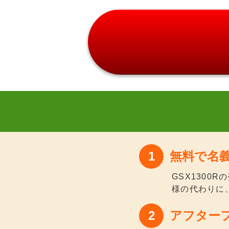
無料で名
GSX130
様の代わりに
アフター