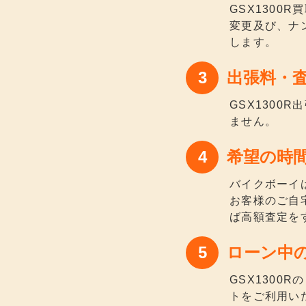
GSX130
変更及び、ナ
します。
出張料・
GSX130
ません。
希望の時
バイクボーイ
お客様のご自
ば高額査定を
ローン中
GSX130
トをご利用い