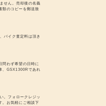
りません。売却後の名義
書類のコピーを郵送致
料、バイク査定料は頂き
日問わず希望の日時に
GSX1300Rであれ
さい。フォロークレジッ
す。お気軽にご相談下