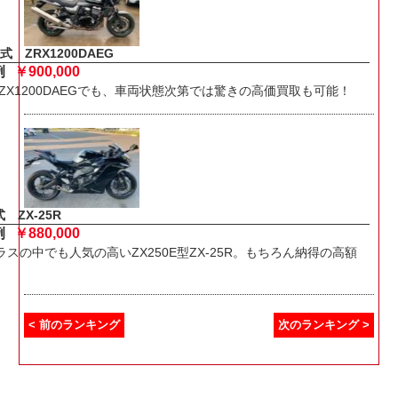
式 ZRX1200DAEG
例
￥900,000
ZX1200DAEGでも、車両状態次第では驚きの高価買取も可能！
 ZX-25R
例
￥880,000
クラスの中でも人気の高いZX250E型ZX-25R。もちろん納得の高額
< 前のランキング
次のランキング >