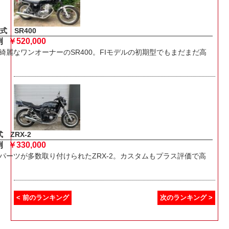
式 SR400
例
￥520,000
綺麗なワンオーナーのSR400。FIモデルの初期型でもまだまだ高
 ZRX-2
例
￥330,000
パーツが多数取り付けられたZRX-2。カスタムもプラス評価で高
< 前のランキング
次のランキング >