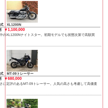
式 XL1200N
例
￥1,100,000
中のXL1200Nナイトスター。初期モデルでも状態次第で高額買
年式 MT-09トレーサー
例
￥680,000
さに定評のあるMT-09トレーサー。人気の高さも考慮して高価査