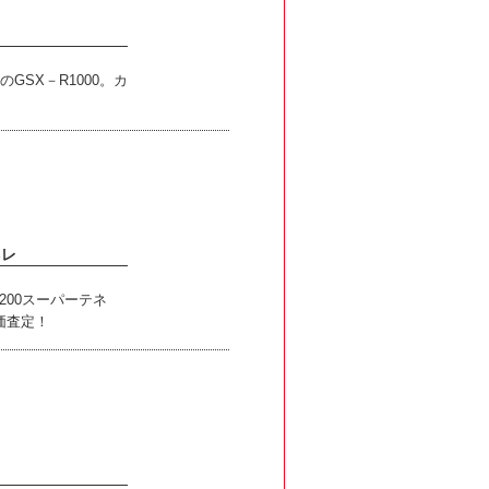
のGSX－R1000。カ
ネレ
200スーパーテネ
価査定！