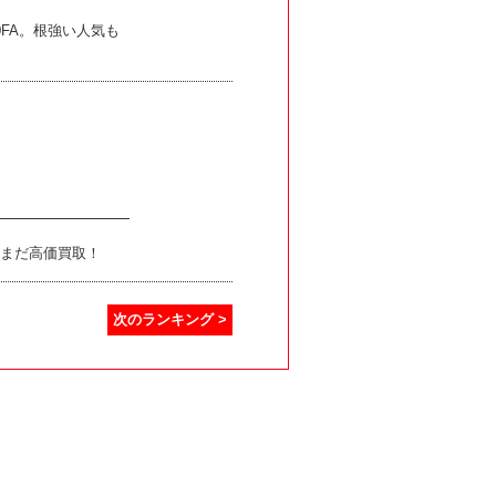
0FA。根強い人気も
だまだ高価買取！
次のランキング >