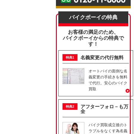
バイクボーイの特典
お客様の満足のため、
バイクボーイからの特典で
す！
名義変更の代行無料
特典1
オートバイの面倒な名
義変更の手続きを無料
で代行。安心のバイク
買取
アフターフォロ－も万
特典2
全
バイク買取成立後のト
ラブルをなくす為名義