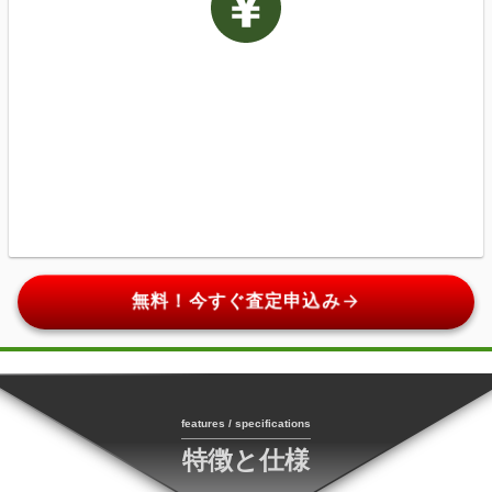
arrow_forward
無料！今すぐ査定申込み
features / specifications
特徴と仕様