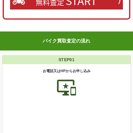
START
無料査定
バイク買取査定の流れ
STEP01
お電話又はHPからお申し込み
important_devices