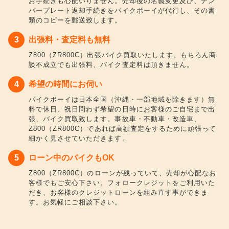
お手続きも心配いりません。売却後の名義変更及び、ナン
バープレート返却手続きをバイクボーイが代行し、その書
類のコピーを郵送致します。
出張料・査定料も無料
Z800（ZR800C）出張バイク買取いたします。もちろん商
談不成立でも出張料、バイク査定料は頂きません。
希望の時間にお伺い
バイクボーイは日本全国（沖縄・一部地域を除きます）無
料で休日、祝日問わず希望の日時にお客様のご自宅まで出
張、バイク買取致します。事故車・不動車・改造車、
Z800（ZR800C）であれば高額査定をするために頑張って
細かく見させていただきます。
ローン中のバイクもOK
Z800（ZR800C）のローンが残っていて、売却が心配なお
客様でもご安心下さい。フォロークレジットをご利用いた
だき、お客様のクレジットローンを組み直す事ができま
す。お気軽にご相談下さい。