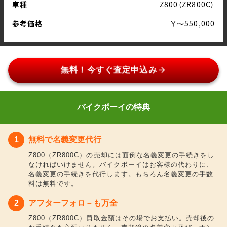
車種
Z800（ZR800C）
参考価格
￥～550,000
arrow_forward
無料！今すぐ査定申込み
バイクボーイの特典
無料で名義変更代行
Z800（ZR800C）の売却には面倒な名義変更の手続きをし
なければいけません。バイクボーイはお客様の代わりに、
名義変更の手続きを代行します。もちろん名義変更の手数
料は無料です。
アフターフォロ－も万全
Z800（ZR800C）買取金額はその場でお支払い。売却後の