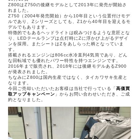
Z800はZ750の後継モデルとして2013年に発売が開始さ
れました。
Z750（2004年発売開始）から10年目という位置付けモデ
ルであり、Zシリーズとしても、Z1から40年目を迎えるモ
デルでもあります。
特徴的でもあるヘッドライトは睨みつけるような意匠とな
り、LEDテールランプは点灯時にZに浮かび上がるデザイ
ンを採用。またシートはZをあしらった柄となっていま
す。
搭載されるエンジンは806cc水冷直列4気筒であり、どん
な回転域でも優れたパワー特性を持つエンジンです。
2016年まで販売され、2018年には後継モデルあるZ900
が発表されました。
ちなみにZ800は国内生産ではなく、タイカワサキ生産と
なります。
今回ご売却いただいたお客様は当社で行っている「
高価買
取アップキャンペーン
」からお問い合わせいただき、ご成
約となりました。