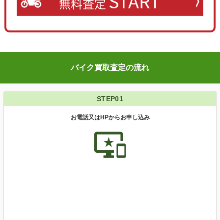
START
無料査定
バイク買取査定の流れ
STEP01
お電話又はHPからお申し込み
important_devices