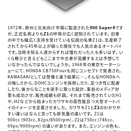
1972年、欧州と北米向け市場に製造された
900 Super4
です
が、正式名称よりも
Z1
の呼称が広く認知されています。 旧車
の中でも幅広く支持を受けている伝説の名車Z1は、生産終了
されてから45年以上が経った現在でも人気のあるオートバイ
です。当時を知る人達からすれば憧れだった人も多いはず。 い
くら稀少と言えどもここまで中古車が高騰するとは予想して
いなかったんではないでしょうか。 1968年の東京モーターシ
ョーにて、HONDA CB750Fourも同じコンセプトで発表され、
KAWASAKIとしては想像と違う結果に…。そんなHONDAへ
の悔しさから、DOHCエンジンを採用したり、足つき性に配慮
したり、後からなことを逆手に取った設計、事前のメディア対
策も成功させ、販売成績も好調。 それまで販売されていたH1
や、H2などから始まったカワサキの高性能且つ大型オートバ
イのイメージを定着させました。 カワサキZ1と
Z2
のわかりや
すい違いはなんと言っても排気量の違いです。 Z1は
900cc（903cc、82ps/8500rpm）、Z2は750cc（746cc、
69ps/9000rpm）の違いがあります。 また、エンジンの色も、