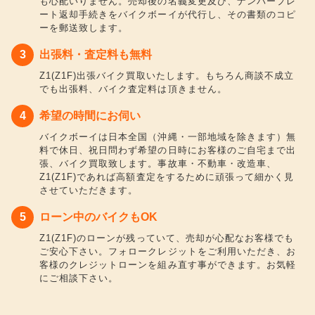
も心配いりません。売却後の名義変更及び、ナンバープレ
ート返却手続きをバイクボーイが代行し、その書類のコピ
ーを郵送致します。
出張料・査定料も無料
Z1(Z1F)出張バイク買取いたします。もちろん商談不成立
でも出張料、バイク査定料は頂きません。
希望の時間にお伺い
バイクボーイは日本全国（沖縄・一部地域を除きます）無
料で休日、祝日問わず希望の日時にお客様のご自宅まで出
張、バイク買取致します。事故車・不動車・改造車、
Z1(Z1F)であれば高額査定をするために頑張って細かく見
させていただきます。
ローン中のバイクもOK
Z1(Z1F)のローンが残っていて、売却が心配なお客様でも
ご安心下さい。フォロークレジットをご利用いただき、お
客様のクレジットローンを組み直す事ができます。お気軽
にご相談下さい。