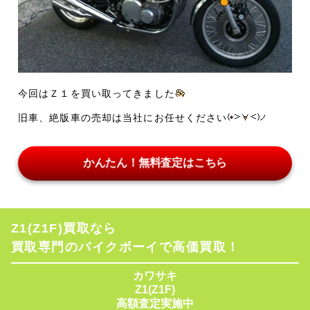
今回はＺ１を買い取ってきました
旧車、絶版車の売却は当社にお任せください
かんたん！無料査定はこちら
Z1(Z1F)買取なら
買取専門のバイクボーイで高価買取！
カワサキ
Z1(Z1F)
高額査定実施中