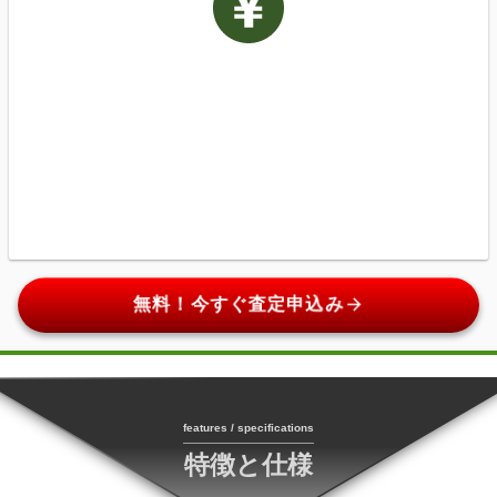
arrow_forward
無料！今すぐ査定申込み
features / specifications
特徴と仕様