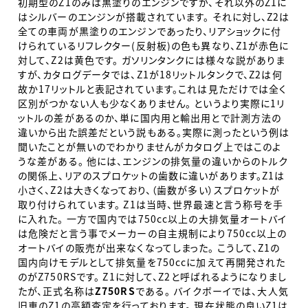
初期型のZ1のみは黒塗りのエンジンですが、それ以外のZ1に
はシルバーのエンジンが搭載されています。 それに対し、Z2は
全ての車両が黒塗りのエンジンであったり、リアショックに付
けられているリフレクター(反射板)の色も異なり、Z1が赤色に
対して、Z2は黄色です。 ガソリンタンクには様々な説がありま
すが、カタログデータでは、Z1が18リットルタンクで、Z2は何
故か17リットルと表記されています。これは見ただけでは全く
区別がつかない人も少なくありません。 というより実際に1リ
ットルの差があるのか、単に国内用と輸出用とで計測方法の
違いから出た誤差だという説もある。実際に測ったという例は
聞いたことが無いのでわかりませんがカタログ上ではこのよ
うな差がある。 他には、エンジンの排気量の違いからのトルク
の関係上、リアのスプロケットの歯数に違いがあります。Z1は
小さく、Z2は大きくなっており、（歯数が多い）スプロケットが
取り付けられています。 Z1は当時、世界最速と言う称号を手
に入れた。 一方で国内では750cc以上の大排気量オートバイ
は危険だと言う事でメーカーの自主規制により750cc以上の
オートバイの販売が出来なくなってしまった。 こうして、Z1の
国内向けモデルとして排気量を750ccに加えて再開発された
のがZ750RSです。 Z1に対して、Z2と呼ばれるようになりまし
たが、正式名称は
Z750RS
である。 バイクボーイでは、大人気
旧車のZ1の高額査定を行っております。 現在状態の良いZ1は