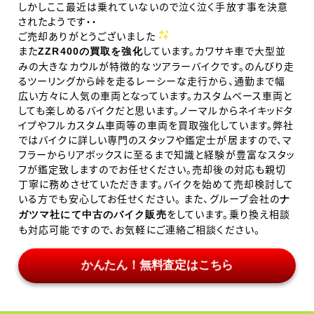
しかしここ最近は乗れていないので泣く泣く手放す事を決意
されたようです・・
ご売却ありがとうございました
また
しています。カワサキ車で大型並
ZZR400の買取を強化
みの大きなカウルが特徴的なツアラーバイクです。のんびり走
るツーリングから峠を走るレーシーな走行から、通勤まで幅
広い方々に人気の車両となっています。カスタムベース車両と
しても楽しめるバイクだと思います。ノーマルからネイキッドタ
イプやフルカスタム車両等の車両を買取強化しています。弊社
ではバイクに詳しい専門のスタッフや鑑定士が居ますので、マ
フラーからリアボックスに至るまで知識と経験が豊富なスタッ
フが鑑定致しますのでお任せください。売却後の対応も親切
丁寧に務めさせていただきます。バイクを始めて売却検討して
いる方でも安心してお任せください。 また、グループ会社の
ナ
をしています。乗り換え相談
ガツマ社にて中古のバイク販売
も対応可能ですので、お気軽にご連絡ご相談ください。
かんたん！無料査定はこちら