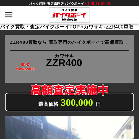
0120-11-8000
バイク買取・査定専門店 バイクボーイ
»
»
ZZR400買取
バイク買取・査定バイクボーイTOP
カワサキ
ZZR400買取なら
買取専門のバイクボーイで高価買取！
カワサキ
ZZR400
高額査定実施中
300,000
最高価格
円