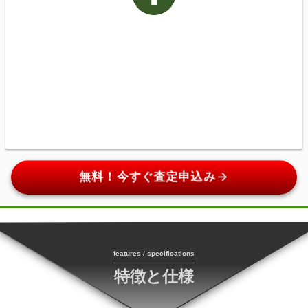
arrow_forward
無料！今すぐ査定申込み
features / specifications
特徴と仕様