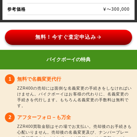
参考価格
￥～300,000
arrow_forward
無料！今すぐ査定申込み
バイクボーイの特典
無料で名義変更代行
ZZR400の売却には面倒な名義変更の手続きをしなければい
けません。バイクボーイはお客様の代わりに、名義変更の
手続きを代行します。もちろん名義変更の手数料は無料で
す。
アフターフォロ－も万全
ZZR400買取金額はその場でお支払い。売却後のお手続きも
心配いりません。売却後の名義変更及び、ナンバープレー