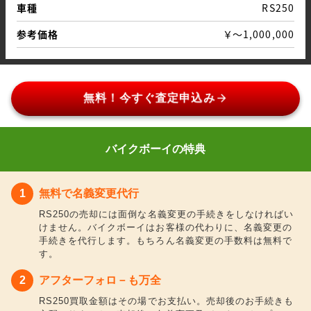
車種
RS250
参考価格
￥～1,000,000
arrow_forward
無料！今すぐ査定申込み
バイクボーイの特典
無料で名義変更代行
RS250の売却には面倒な名義変更の手続きをしなければい
けません。バイクボーイはお客様の代わりに、名義変更の
手続きを代行します。もちろん名義変更の手数料は無料で
す。
アフターフォロ－も万全
RS250買取金額はその場でお支払い。売却後のお手続きも