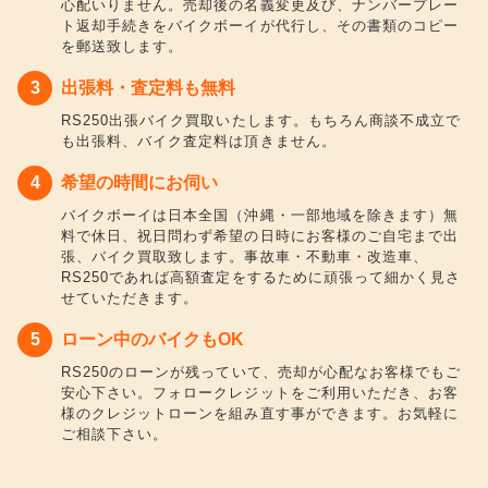
心配いりません。売却後の名義変更及び、ナンバープレー
ト返却手続きをバイクボーイが代行し、その書類のコピー
を郵送致します。
出張料・査定料も無料
RS250出張バイク買取いたします。もちろん商談不成立で
も出張料、バイク査定料は頂きません。
希望の時間にお伺い
バイクボーイは日本全国（沖縄・一部地域を除きます）無
料で休日、祝日問わず希望の日時にお客様のご自宅まで出
張、バイク買取致します。事故車・不動車・改造車、
RS250であれば高額査定をするために頑張って細かく見さ
せていただきます。
ローン中のバイクもOK
RS250のローンが残っていて、売却が心配なお客様でもご
安心下さい。フォロークレジットをご利用いただき、お客
様のクレジットローンを組み直す事ができます。お気軽に
ご相談下さい。