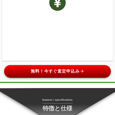
arrow_forward
無料！今すぐ査定申込み
features / specifications
特徴と仕様