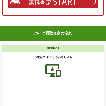
START
無料査定
バイク買取査定の流れ
STEP01
お電話又はHPからお申し込み
important_devices