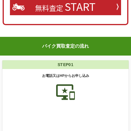
START
無料査定
バイク買取査定の流れ
STEP01
お電話又はHPからお申し込み
important_devices