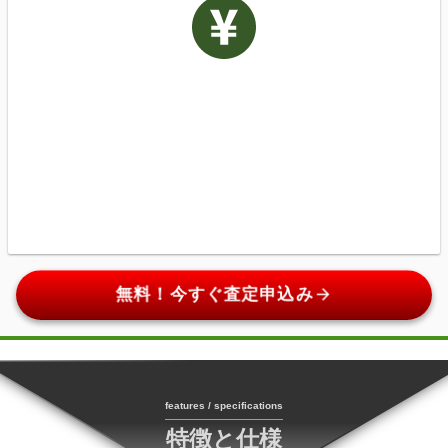
arrow_forward
無料！今すぐ査定申込み
features / specifications
特徴と仕様