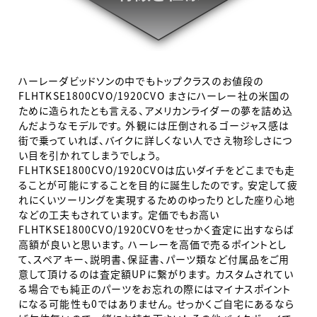
ハーレーダビッドソンの中でもトップクラスのお値段の
FLHTKSE1800CVO/1920CVO まさにハーレー社の米国の
ために造られたとも言える、アメリカンライダーの夢を詰め込
んだようなモデルです。 外観には圧倒されるゴージャス感は
街で乗っていれば、バイクに詳しくない人でさえ物珍しさにつ
い目を引かれてしまうでしょう。
FLHTKSE1800CVO/1920CVOは広いダイチをどこまでも走
ることが可能にすることを目的に誕生したのです。 安定して疲
れにくいツーリングを実現するためのゆったりとした座り心地
などの工夫もされています。 定価でもお高い
FLHTKSE1800CVO/1920CVOをせっかく査定に出すならば
高額が良いと思います。 ハーレーを高価で売るポイントとし
て、スペアキー、説明書、保証書、パーツ類など付属品をご用
意して頂けるのは査定額UPに繋がります。 カスタムされてい
る場合でも純正のパーツをお忘れの際にはマイナスポイント
になる可能性も0ではありません。 せっかくご自宅にあるなら