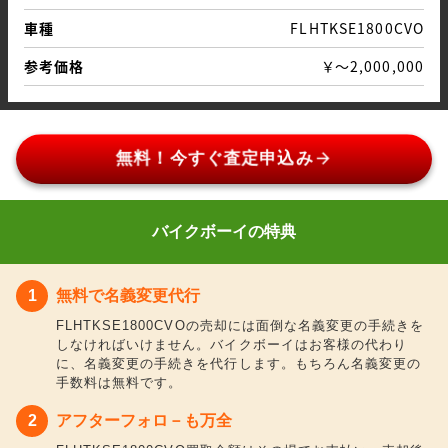
車種
FLHTKSE1800CVO
参考価格
￥～2,000,000
arrow_forward
無料！今すぐ査定申込み
バイクボーイの特典
無料で名義変更代行
FLHTKSE1800CVOの売却には面倒な名義変更の手続きを
しなければいけません。バイクボーイはお客様の代わり
に、名義変更の手続きを代行します。もちろん名義変更の
手数料は無料です。
アフターフォロ－も万全