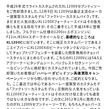
平成26年式でライトカスタムされたXL1200Vセブンティツー
をご売却頂きました。12月9日 XL1200Vは最近主流のメーカ
ー提案型カスタムモデル「ファクトリーカスタムバイク」です。
まだまだ人気の高いXL1200Xフォーティーエイトはその急先
鋒とも言える存在ですが、その二番手として平成24年に登場
しました。 フルクローム仕様の1200ccエボエンジンに
F21in/R16inスポークホイールなど、
基礎的なところは
に似ています。 そこに純正カスタムパーツであるミ
XL1200C
ニエイプバーにXL1200Xのピーナッツタンク＆ソロシート、そ
してチョップドリアフェンダーを装着した問答無用のチョッパ
ースタイルにまとめらています。 こちらのXL1200VにはS&Sエ
アクリーナーにタンデムシート、バックレスト付きシーシーバ
ーなどシンプルに格好良くカスタムされていました。 今回ご売
却頂いたお客様は「
ハーレーダビッドソン高価買取キャン
」ページから問い合わせいただき、ご成約となりまし
ペーン
た。 ここ最近では中心であるハーレー提案型のカスタムモデ
ル「ファクトリーカスタムモデル」 圧倒的な人気をもっている
XL1200Xフォーティーエイトはその火付け役と言っても過言
ではない大きな存在ですが、この次に2012年2月に発売され
たのがXL1200Vセブンティーツーです。 もちろんチョッパース