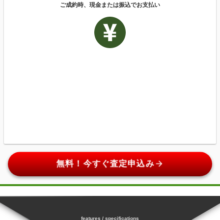
ご成約時、現金または振込でお支払い
arrow_forward
無料！今すぐ査定申込み
features / specifications