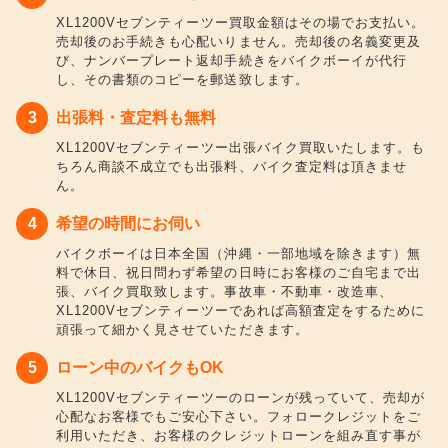
XL1200Vセブンティーツー買取金額はその場でお支払い。
売却後のお手続きも心配いりません。売却後の名義変更及
び、ナンバープレート返却手続きをバイクボーイが代行
し、その書類のコピーを郵送致します。
出張料・査定料も無料
XL1200Vセブンティーツー出張バイク買取いたします。も
ちろん商談不成立でも出張料、バイク査定料は頂きませ
ん。
希望の時間にお伺い
バイクボーイは日本全国（沖縄・一部地域を除きます）無
料で休日、祝日問わず希望の日時にお客様のご自宅まで出
張、バイク買取致します。事故車・不動車・改造車、
XL1200Vセブンティーツーであれば高額査定をするために
頑張って細かく見させていただきます。
ローン中のバイクもOK
XL1200Vセブンティーツーのローンが残っていて、売却が
心配なお客様でもご安心下さい。フォロークレジットをご
利用いただき、お客様のクレジットローンを組み直す事が