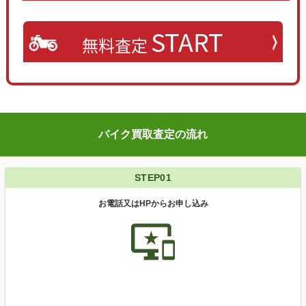
START
無料査定
バイク買取査定の流れ
STEP01
お電話又はHPからお申し込み
important_devices