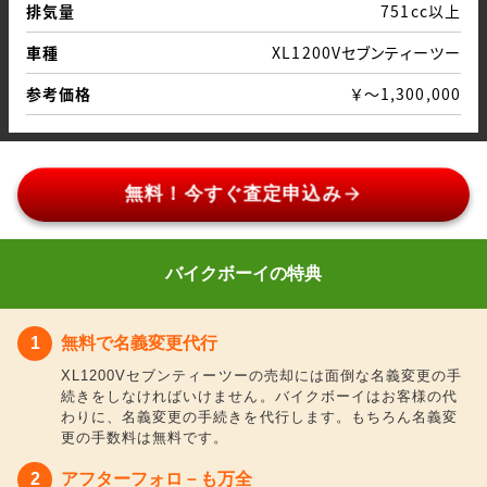
排気量
751cc以上
車種
XL1200Vセブンティーツー
参考価格
￥～1,300,000
arrow_forward
無料！今すぐ査定申込み
バイクボーイの特典
無料で名義変更代行
XL1200Vセブンティーツーの売却には面倒な名義変更の手
続きをしなければいけません。バイクボーイはお客様の代
わりに、名義変更の手続きを代行します。もちろん名義変
更の手数料は無料です。
アフターフォロ－も万全