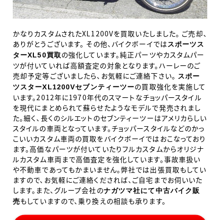
かなりカスタムされたXL1200Vを買取いたしました。 ご売却、
ありがとうございます。 その他、バイクボーイでは
スポーツス
の強化しています。純正パーツやカスタムパー
ターXL50買取
ツが付いていれば高額査定の対象となります。ハーレーのご
売却予定等ございましたら、お気軽にご連絡下さい。
スポー
の買取強化を実施して
ツスターXL1200Vセブンティーツー
います。2012年に1970年代のスマートなチョッパースタイル
を現代にまとめられて蘇らせたようなモデルで発売されまし
た。細く、長くのシルエットのセブンティーツーはアメリカらしい
スタイルの車両となっています。チョッパースタイルなどのかっ
こいいカスタム車両の買取をバイクボーイではおこなっており
ます。高価なパーツが付いていたりフルカスタムからオリジナ
ルカスタム車両まで高価査定を強化しています。事故車扱い
や不動車であってもかまいません。弊社では出張買取もしてい
ますので、お気軽にご連絡くだされば、ご自宅までお伺いいた
します。また、グループ会社の
ナガツマ社にて中古バイク販
もしていますので、乗り換えの相談も承ります。
売