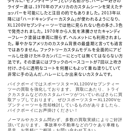
タイルに「セブンティーツー」という名前から、ハーレー好きの
ライダー達は、1970年のアメリカのカスタムシーンを栄えたチ
ョッパーを可能にしたと注目の的でもありました。 2013年以
降には「ハードキャンディーカスタム」が使われるようになり、
XL1200Vセブンティーツーでは他に見られない色の多さ、3色
で発売されました。 1970年から人気を沸騰させたキャンディ
ーフレーク塗装は車両に限らず、ヘルメットにも利用されまし
た。 華やかなアメリカのカスタム背景の最盛期と言っても過言
ではありません。 ファクトリーカスタムモデルを全面的にアピ
ールし仕掛けたH-Dカンパニーにとっては無くてはならない方
法です。 その塗装にはブラックのベースコートが7回以上吹き
付け、さらに透明なコートを何層にもよって重ね塗りしていて
非常に手の込んだ、ハレーにしか出来ないカスタムです。
バイクボーイではスポーツスターXL1200Vセブンティー
ツーの買取を強化しております。 買取にあたり、トライ
クカスタムなどのカスタムパーツがついていればさらに買
取アップしております。 ぜひスポーツスターXL1200Vセ
ブンティーツーを売却検討しているものがありましたら、
バイクボーイにお声掛けください！
ノーマルやカスタム問わず、多数の買取実績によりご好評
頂いております。 事故車や不動車などのワケあり車種も
是非、お気軽にご相談・お問い合わせ下さい。