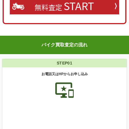
START
無料査定
バイク買取査定の流れ
STEP01
お電話又はHPからお申し込み
important_devices