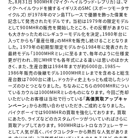
た。8月31日 900MHR（マイク・ヘイルウッド・レプリカ）は、マ
イク・ヘイルウッドを擁するイギリスのSMC（スポーツモータサ
イクルズ）が1978年のマン島TTレースで優勝を飾った偉業を
記念して発売されたモデルです。 当初は1979年の限定モデル
として900MHRの販売を開始したところ、その反響があまりに
も大きかったためにレギュラーモデル化を決定。1980年台に
入ってからも「量産仕様」のMHRを販売し続けることとなりま
した。 1979年の初期型限定モデルから1984年に発表された
最終モデル「1000MHRミレ」に至るまで、毎年のように仕様変
更が行われ、同じMHRでも各年式による違いは思いのほか大
きく、また、生産台数は1984年までが約6000台、1985～
1986年販売の後継モデル1000MHRミレまでを含めると総生
産台数は7000台に達し、ドゥカティ史上もっとも成功したシリ
ーズのひとつとなりました。 ちなみにこちらの900MHRについ
ているカウルは1000MHRミレのものになります。 今回ご売却
いただいたお客様は当社で行っている「
高価買取アップキャ
」からお問い合わせいただき、ご成約となりました。
ンペーン
バイクボーイでは900MHRの買取を強化しております。 買取
にあたり、ライズなどのカスタムパーツがついていればさらに
買取アップしております。 900MHRはレトロなカフェレーサー
として人気が高く、バイクコレクターから熱烈な人気がありま