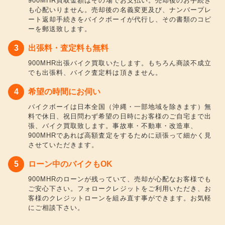
900MHR買取金額はその場でお支払い。売却後のお手続き
も心配いりません。売却後の名義変更及び、ナンバープレ
ート返却手続きをバイクボーイが代行し、その書類のコピ
ーを郵送致します。
出張料・査定料も無料
900MHR出張バイク買取いたします。もちろん商談不成立
でも出張料、バイク査定料は頂きません。
希望の時間にお伺い
バイクボーイは日本全国（沖縄・一部地域を除きます）無
料で休日、祝日問わず希望の日時にお客様のご自宅まで出
張、バイク買取致します。事故車・不動車・改造車、
900MHRであれば高額査定をするために頑張って細かく見
させていただきます。
ローン中のバイクもOK
900MHRのローンが残っていて、売却が心配なお客様でも
ご安心下さい。フォロークレジットをご利用いただき、お
客様のクレジットローンを組み直す事ができます。お気軽
にご相談下さい。