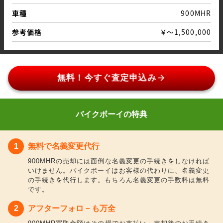
車種
900MHR
参考価格
￥～1,500,000
arrow_forward
無料！今すぐ査定申込み
バイクボーイの特典
無料で名義変更代行
900MHRの売却には面倒な名義変更の手続きをしなければ
いけません。バイクボーイはお客様の代わりに、名義変更
の手続きを代行します。もちろん名義変更の手数料は無料
です。
アフターフォロ－も万全