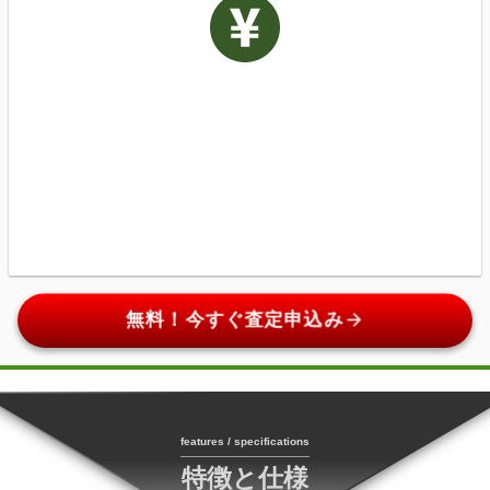
arrow_forward
無料！今すぐ査定申込み
features / specifications
特徴と仕様