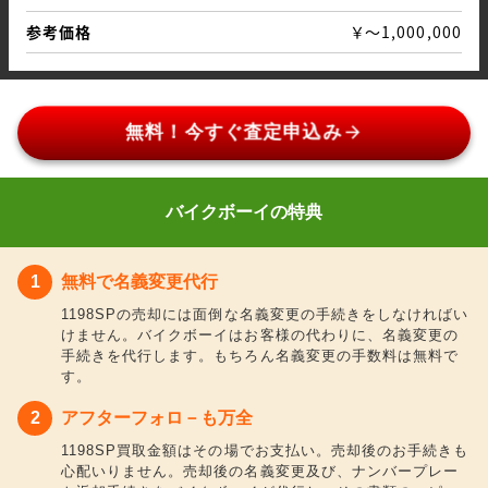
参考価格
￥～1,000,000
arrow_forward
無料！今すぐ査定申込み
バイクボーイの特典
無料で名義変更代行
1198SPの売却には面倒な名義変更の手続きをしなければい
けません。バイクボーイはお客様の代わりに、名義変更の
手続きを代行します。もちろん名義変更の手数料は無料で
す。
アフターフォロ－も万全
1198SP買取金額はその場でお支払い。売却後のお手続きも
心配いりません。売却後の名義変更及び、ナンバープレー