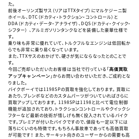
た。
前後オーリンズ製サス（リアはTTXタイプ）にマルケジーニ製
ホイール、DTC（ドカティ・トラクション・コントロール）と
DDA（ドカティ・データ・アナライザ）、DQS（ドカティ・クイック・
シフター） 、アルミガソリンタンクなどを装備した豪華仕様で
す。
乗り味も非常に優れていて、トルクフルなエンジンは低回転か
らでも非常に乗り易くなっています。
また、TTXサスのおかげで、硬さが気にならなったとのことで
す。
今回ご売却いただいたお客様は当社で行っている「
高価買取
」からお問い合わせいただき、ご成約とな
アップキャンペーン
りました。
バイクボーイでは1198SPの買取を強化しております。 買取に
あたり、ブレンボなどのカスタムパーツがついていればさらに
買取アップしております。 1198SPは1198と比べて電位制御
機能が追加されており、トラクションコントロールやクイックシ
フターなど最新の技術が惜しげも無く投入されているバイク
です。プレミアが付いたバイクですので、値段も一定以下には
落ちにくいのも特徴です。もちろん事故車であっても高価買取
が可能です！ また、サーキット向きのユーザーからの需要も高