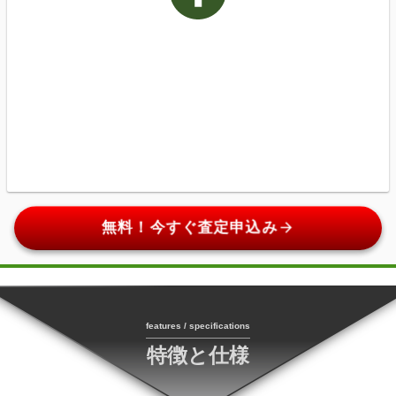
arrow_forward
無料！今すぐ査定申込み
features / specifications
特徴と仕様