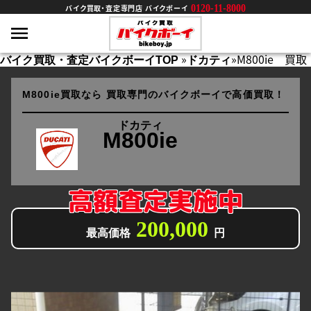
0120-11-8000
バイク買取・査定専門店 バイクボーイ
»
»
M800ie 買取
バイク買取・査定バイクボーイTOP
ドカティ
M800ie買取なら
買取専門のバイクボーイで高価買取！
ドカティ
M800ie
高額査定実施中
200,000
最高価格
円