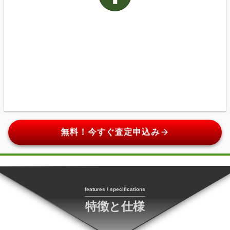
arrow_forward
無料！今すぐ査定申込み
features / specifications
特徴と仕様