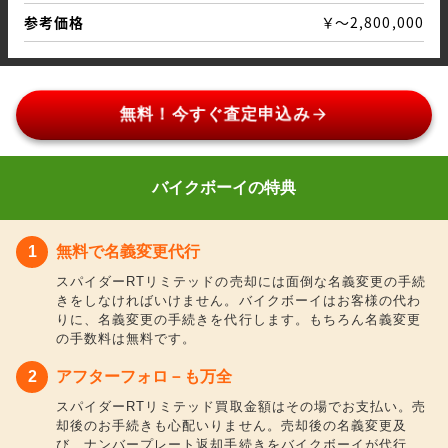
参考価格
￥～2,800,000
arrow_forward
無料！今すぐ査定申込み
バイクボーイの特典
無料で名義変更代行
スパイダーRTリミテッドの売却には面倒な名義変更の手続
きをしなければいけません。バイクボーイはお客様の代わ
りに、名義変更の手続きを代行します。もちろん名義変更
の手数料は無料です。
アフターフォロ－も万全
スパイダーRTリミテッド買取金額はその場でお支払い。売
却後のお手続きも心配いりません。売却後の名義変更及
び、ナンバープレート返却手続きをバイクボーイが代行