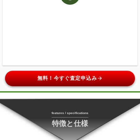
arrow_forward
無料！今すぐ査定申込み
features / specifications
特徴と仕様